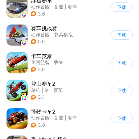
终极赛车
动作冒险
|
竞速
|
赛车
下载
3.6
赛车挑战赛
动作冒险
|
载具模拟
下载
|
汽车
|
写实
0.0
卡车英豪
休闲益智
|
收集
下载
4.0
登山赛车2
单机
|
io
|
赛车
下载
|
欧美风
3.1
怪物卡车2
动作冒险
|
竞速
|
赛车
下载
|
卡通
3.8