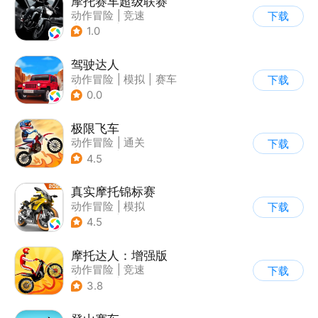
摩托赛车超级联赛
动作冒险
|
竞速
下载
|
摩托车
|
挑战赛
1.0
驾驶达人
动作冒险
|
模拟
|
赛车
下载
|
漂移
0.0
极限飞车
动作冒险
|
通关
下载
|
摩托车
|
横版过关
4.5
真实摩托锦标赛
动作冒险
|
模拟
下载
|
摩托车
|
写实
4.5
摩托达人：增强版
动作冒险
|
竞速
下载
|
摩托车
|
卡通
3.8