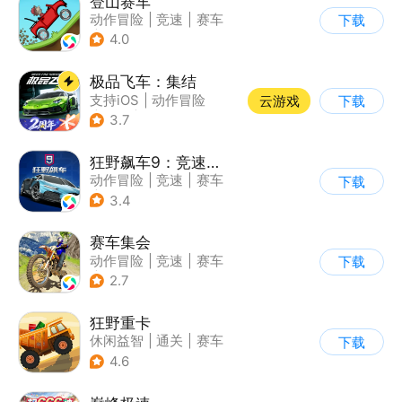
登山赛车
动作冒险
|
竞速
|
赛车
下载
|
卡通
4.0
极品飞车：集结
支持iOS
|
动作冒险
云游戏
下载
|
竞速
|
赛车
3.7
狂野飙车9：竞速传奇
动作冒险
|
竞速
|
赛车
下载
|
狂野飙车
3.4
赛车集会
动作冒险
|
竞速
|
赛车
下载
|
写实
2.7
狂野重卡
休闲益智
|
通关
|
赛车
下载
4.6