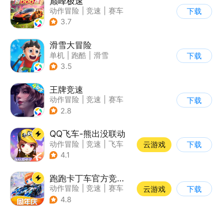
巅峰极速
动作冒险
|
竞速
|
赛车
下载
|
漂移
3.7
滑雪大冒险
单机
|
跑酷
|
滑雪
下载
|
游道易
3.5
王牌竞速
动作冒险
|
竞速
|
赛车
下载
|
漂移
2.8
QQ飞车-熊出没联动
动作冒险
|
竞速
|
飞车
云游戏
下载
|
漂移
4.1
跑跑卡丁车官方竞速版
动作冒险
|
竞速
|
赛车
云游戏
下载
|
跑跑卡丁车
4.8