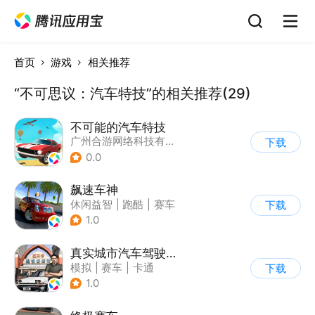
首页
游戏
相关推荐
“不可思议：汽车特技”的相关推荐(29)
不可能的汽车特技
广州合游网络科技有限公司
下载
0.0
飙速车神
休闲益智
|
跑酷
|
赛车
下载
|
漂移
1.0
真实城市汽车驾驶3D
模拟
|
赛车
|
卡通
下载
|
竞速
1.0