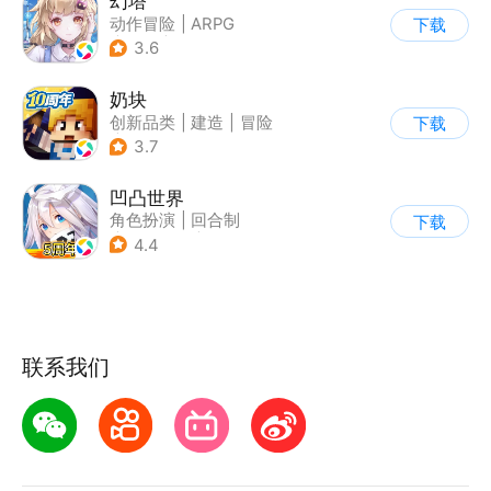
幻塔
动作冒险
|
ARPG
下载
|
奇幻
|
开放世界
3.6
奶块
创新品类
|
建造
|
冒险
下载
|
开放世界
3.7
凹凸世界
角色扮演
|
回合制
下载
|
动漫改编
|
凹凸世界
4.4
联系我们