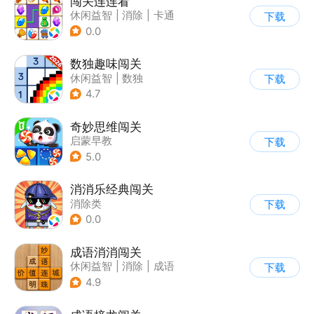
闯关连连看
休闲益智
|
消除
|
卡通
下载
|
连线
0.0
数独趣味闯关
休闲益智
|
数独
下载
|
云步互娱
4.7
奇妙思维闯关
启蒙早教
下载
5.0
消消乐经典闯关
消除类
下载
0.0
成语消消闯关
休闲益智
|
消除
|
成语
下载
4.9