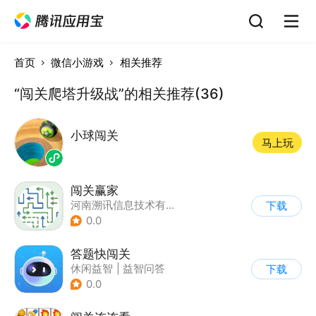
首页
微信小游戏
相关推荐
“闯关爬塔升级战”的相关推荐(36)
小球闯关
马上玩
闯关赢家
河南溯讯信息技术有限公司
下载
0.0
答题快闯关
休闲益智
|
益智问答
下载
|
文化
|
学习教育
0.0