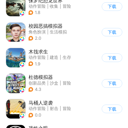
侏罗纪恐龙世界
动作冒险
|
收集
|
冒险
下载
|
写实
1.8
校园恶搞模拟器
角色扮演
|
生活模拟
下载
|
写实
2.0
木筏求生
动作冒险
|
建造
|
生存
下载
|
写实
1.9
杜德模拟器
创新品类
|
沙盒
|
冒险
下载
|
写实
4.3
马桶人逆袭
动作冒险
|
射击
|
冒险
下载
|
像素风
0.0