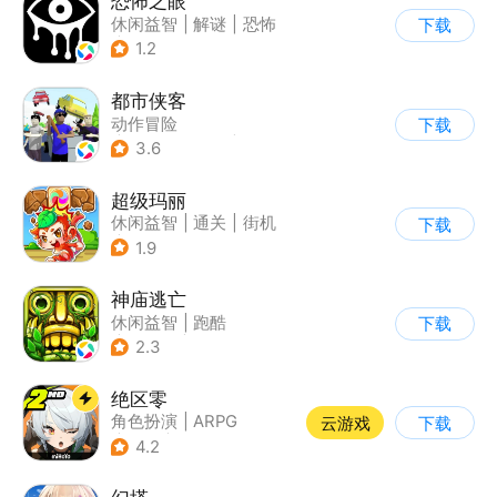
恐怖之眼
休闲益智
|
解谜
|
恐怖
下载
|
单机
1.2
都市侠客
动作冒险
下载
|
第一人称射击
|
冒险
3.6
|
开放世界
超级玛丽
休闲益智
|
通关
|
街机
下载
|
儿童游戏
1.9
神庙逃亡
休闲益智
|
跑酷
下载
|
欧美风
|
创梦天地
2.3
绝区零
角色扮演
|
ARPG
云游戏
下载
|
冒险
|
美少女
4.2