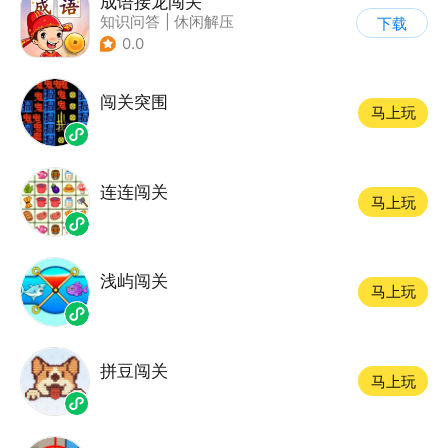
成语接龙闯关
知识问答
|
休闲解压
下载
0.0
闯关突围
马上玩
连连闯关
马上玩
浅屿闯关
马上玩
拼豆闯关
马上玩