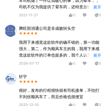
车司机做了一件让我暖心的事，因为晕车，，
司机不仅为我提供了晕车药，还特意放慢了速
展开
度，一路上都在跟我聊天分散我的注意力，还
2021-11-27
0
0
有个特别重要的一点就是司机长的有些像我男
神吴彦祖，现在还记忆犹新
腾旺部润通公司是非成败转头空
我用下来感觉这款软件的确不错的，第一功能
强大，第二，作为顺风车主的我，我用下来感
觉这款软件的订单也挺多的，我个人认为是一
展开
款非常不错的顺风车软件。
2026-07-17
0
0
轩宇
很好，发布的行程很快就有司机接单，不怕打
不到丝顺风车了，而且价格也很便宜
2025-12-10
0
0