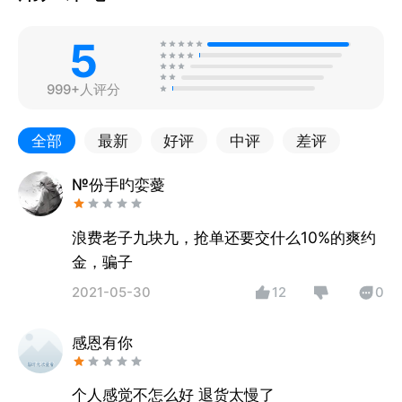
5
999+人评分
全部
最新
好评
中评
差评
№份手旳娈薆
浪费老子九块九，抢单还要交什么10%的爽约
金，骗子
2021-05-30
12
0
感恩有你
个人感觉不怎么好 退货太慢了