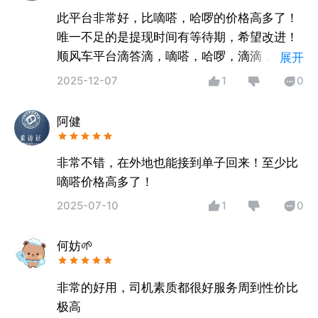
此平台非常好，比嘀嗒，哈啰的价格高多了！
唯一不足的是提现时间有等待期，希望改进！
顺风车平台滴答滴，嘀嗒，哈啰，滴滴，高德
展开
等都有顺风车！
2025-12-07
1
0
阿健
非常不错，在外地也能接到单子回来！至少比
嘀嗒价格高多了！
2025-07-10
1
0
何妨🌱
非常的好用，司机素质都很好服务周到性价比
极高