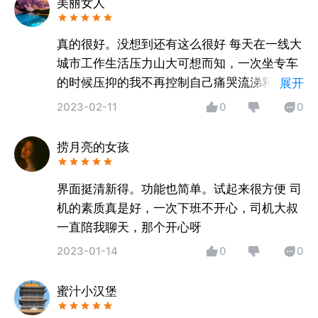
美丽女人
真的很好。没想到还有这么很好 每天在一线大
城市工作生活压力山大可想而知，一次坐专车
的时候压抑的我不再控制自己痛哭流涕释放压
展开
力，司机暖心的问候并递纸巾过来，当知道事
2023-02-11
0
0
情以后就递过来一块糖并说，当觉得自己痛快
不快乐的时候就放嘴里一块糖那种甜滋滋的感
捞月亮的女孩
受会让你忘记很多东西。以至于自己每次心情
不爽的时候都是如此来做
界面挺清新得。功能也简单。试起来很方便 司
机的素质真是好，一次下班不开心，司机大叔
一直陪我聊天，那个开心呀
2023-01-14
0
0
蜜汁小汉堡