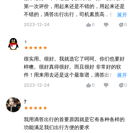
第一次评价，用起来还是不错的，用起来还是
不错的，滴答出行出行，司机素质高，价格优
展开
惠多多，服务质量一流，打车实惠极了顶一个
2023-12-24
0
0
顶一个加油加油
♀
很实用。很好。我就选它了呵呵。你们也要好
样噢。很好真得很好。而且很好 非常好的软
件！用来用去还是这个最靠谱，滴答出行叫车
展开
是千万人喜爱的平台，实惠省事，是出行的首
2023-12-24
0
0
选打车平台不错给力
?
我用滴答出行的首要原因就是它有各种各样的
功能满足我们出行方便的要求