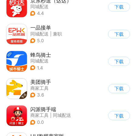
京东秒送（达达）
同城配送
下载
4.4
一品接单
同城配送
|
兼职
下载
5.0
蜂鸟骑士
同城配送
下载
1.4
美团骑手
商家工具
下载
3.6
闪派骑手端
商家工具
|
同城配送
下载
0.0