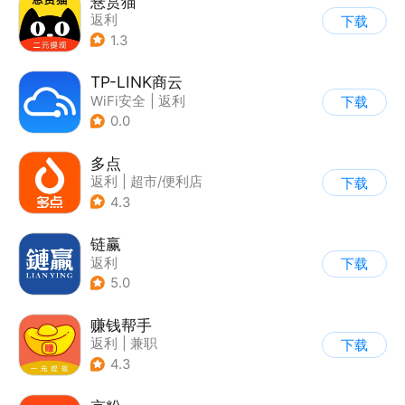
悬赏猫
返利
下载
1.3
TP-LINK商云
WiFi安全
|
返利
下载
0.0
多点
返利
|
超市/便利店
下载
|
生鲜/买菜
4.3
链赢
返利
下载
5.0
赚钱帮手
返利
|
兼职
下载
4.3