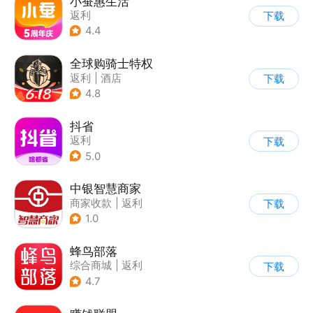
小蚕惠生活
返利
下载
4.4
全球购骑士特权
返利
|
酒店
下载
4.8
抖省
返利
下载
5.0
中银智慧商家
商家收款
|
返利
下载
1.0
蜂鸟部落
综合商城
|
返利
下载
4.7