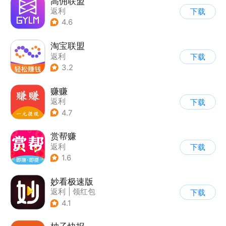
高佣联盟
返利
下载
4.6
淘宝联盟
返利
下载
3.2
赚赚
返利
下载
4.7
赏帮赚
返利
下载
1.6
妙看极速版
返利
|
领红包
下载
4.1