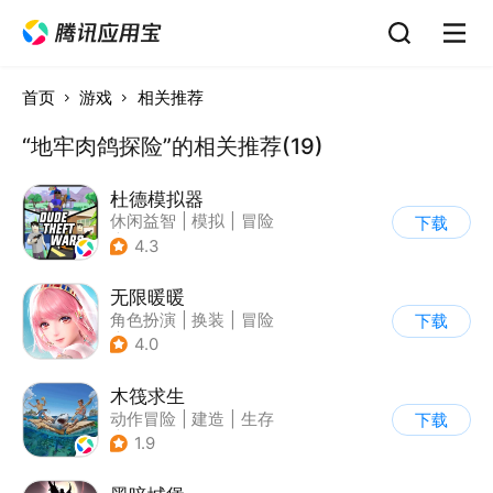
首页
游戏
相关推荐
“地牢肉鸽探险”的相关推荐(19)
杜德模拟器
休闲益智
|
模拟
|
冒险
下载
|
写实
4.3
无限暖暖
角色扮演
|
换装
|
冒险
下载
|
开放世界
4.0
木筏求生
动作冒险
|
建造
|
生存
下载
|
写实
1.9