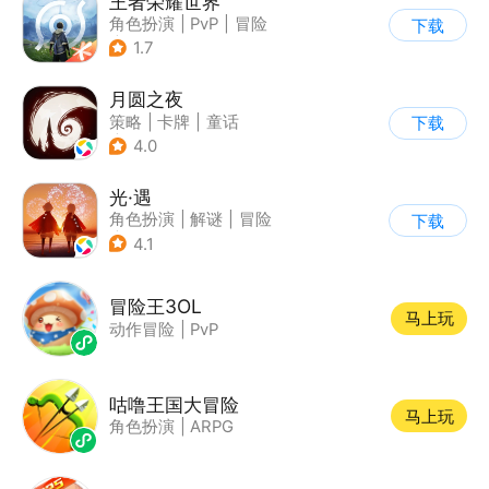
王者荣耀世界
角色扮演
|
PvP
|
冒险
下载
|
开放世界
1.7
月圆之夜
策略
|
卡牌
|
童话
下载
|
剧情
4.0
光·遇
角色扮演
|
解谜
|
冒险
下载
|
开放世界
4.1
冒险王3OL
马上玩
动作冒险
|
PvP
咕噜王国大冒险
马上玩
角色扮演
|
ARPG