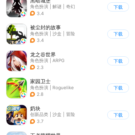
黑暗城堡
角色扮演
|
解谜
|
奇幻
下载
|
暗黑
3.4
被尘封的故事
角色扮演
|
沙盒
|
冒险
下载
|
开放世界
3.4
龙之谷世界
角色扮演
|
ARPG
下载
|
奇幻
|
开放世界
2.3
家园卫士
角色扮演
|
Roguelike
下载
|
魔法
|
卡通
2.8
奶块
创新品类
|
沙盒
|
冒险
下载
|
开放世界
3.7