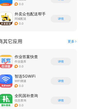
0.0
外卖众包配送帮手
同城配送
详情
0.0
商其它应用
更多
作业答案快查
作业题库
详情
0.0
智连5GWiFi
WIFI测速
详情
0.0
全民国补查询
信息查询
详情
0.0