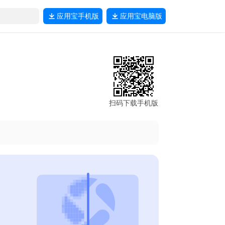
应用宝
手机版
应用宝
电脑版
扫码下载手机版