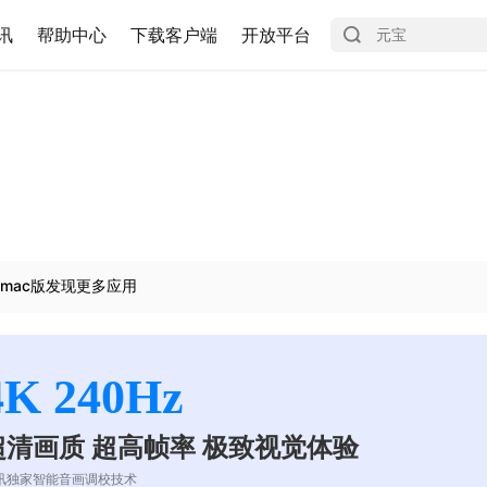
讯
帮助中心
下载客户端
开放平台
mac版发现更多应用
4K 240Hz
超清画质 超高帧率 极致视觉体验
讯独家智能音画调校技术