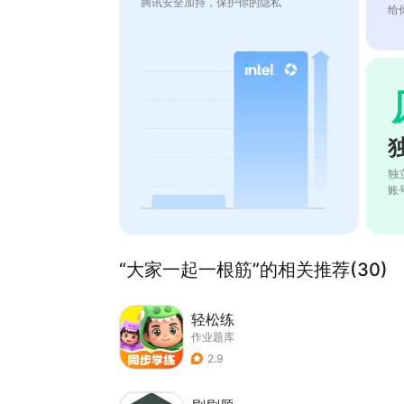
腾讯安全加持，保护你的隐私
给
独
账
“大家一起一根筋”的相关推荐(30)
轻松练
作业题库
2.9