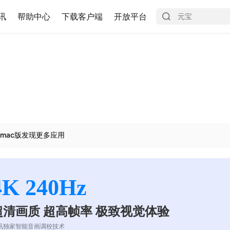
讯
帮助中心
下载客户端
开放平台
mac版发现更多应用
4K 240Hz
超清画质 超高帧率 极致视觉体验
讯独家智能音画调校技术