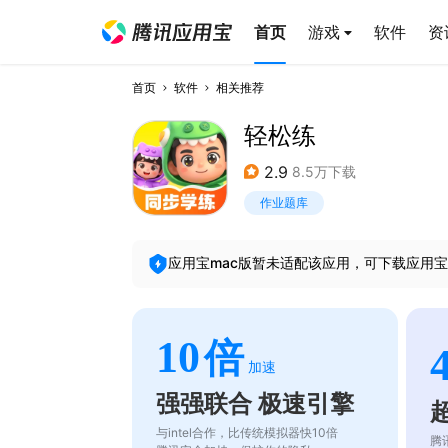
首页
游戏
软件
资
首页
软件
相关推荐
轻松练
2.9
8.5万下载
作业题库
应用宝mac版暂未适配该应用，可下载应用宝
10
倍
加速
强强联合 极速引擎
与intel合作，比传统模拟器快10倍
腾