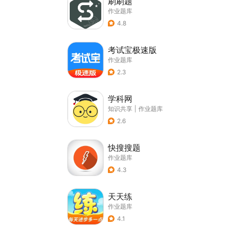
刷刷题
作业题库
4.8
考试宝极速版
作业题库
2.3
学科网
知识共享
|
作业题库
2.6
快搜搜题
作业题库
4.3
天天练
作业题库
4.1