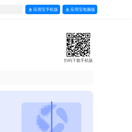
应用宝
手机版
应用宝
电脑版
扫码下载手机版