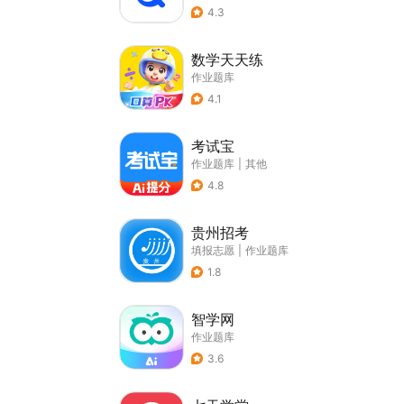
4.3
数学天天练
作业题库
4.1
考试宝
作业题库
|
其他
4.8
贵州招考
填报志愿
|
作业题库
1.8
智学网
作业题库
3.6