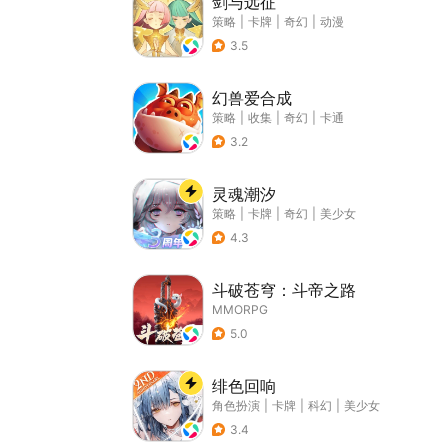
剑与远征
策略
|
卡牌
|
奇幻
|
动漫
3.5
幻兽爱合成
策略
|
收集
|
奇幻
|
卡通
3.2
灵魂潮汐
策略
|
卡牌
|
奇幻
|
美少女
4.3
斗破苍穹：斗帝之路
MMORPG
5.0
绯色回响
角色扮演
|
卡牌
|
科幻
|
美少女
3.4