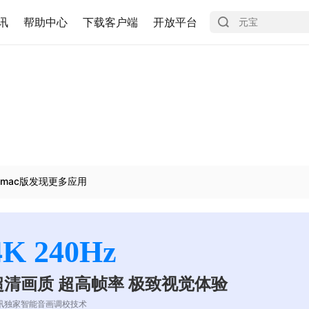
讯
帮助中心
下载客户端
开放平台
mac版发现更多应用
4K 240Hz
超清画质 超高帧率 极致视觉体验
讯独家智能音画调校技术