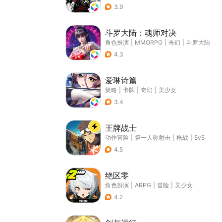
3.9
斗罗大陆：魂师对决
角色扮演
|
MMORPG
|
奇幻
|
斗罗大陆
4.3
爱琳诗篇
策略
|
卡牌
|
奇幻
|
美少女
3.4
王牌战士
动作冒险
|
第一人称射击
|
枪战
|
5v5
4.5
绝区零
角色扮演
|
ARPG
|
冒险
|
美少女
4.2