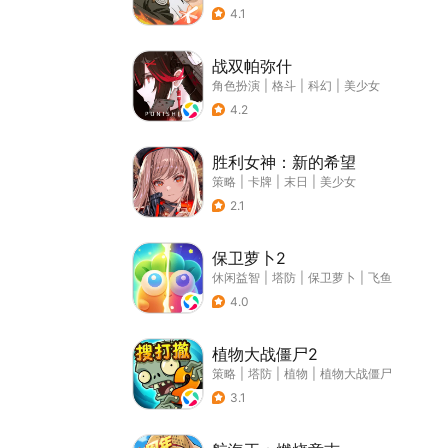
4.1
战双帕弥什
角色扮演
|
格斗
|
科幻
|
美少女
4.2
胜利女神：新的希望
策略
|
卡牌
|
末日
|
美少女
2.1
保卫萝卜2
休闲益智
|
塔防
|
保卫萝卜
|
飞鱼
4.0
植物大战僵尸2
策略
|
塔防
|
植物
|
植物大战僵尸
3.1