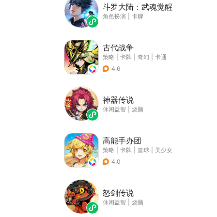
斗罗大陆：武魂觉醒
角色扮演
|
卡牌
古代战争
策略
|
卡牌
|
奇幻
|
卡通
4.6
神器传说
休闲益智
|
烧脑
高能手办团
策略
|
卡牌
|
篮球
|
美少女
4.0
怒剑传说
休闲益智
|
烧脑