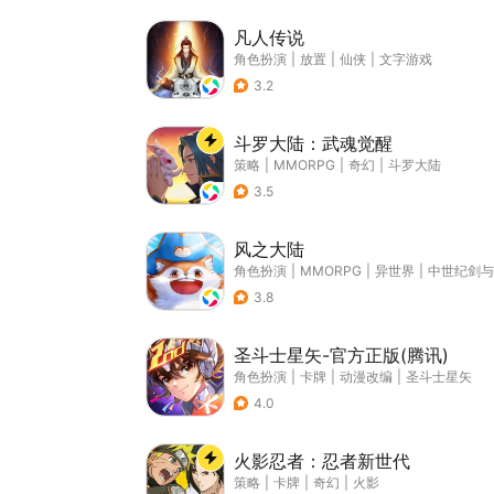
凡人传说
角色扮演
|
放置
|
仙侠
|
文字游戏
3.2
斗罗大陆：武魂觉醒
策略
|
MMORPG
|
奇幻
|
斗罗大陆
3.5
风之大陆
角色扮演
|
MMORPG
|
异世界
|
中世纪剑与
3.8
圣斗士星矢-官方正版(腾讯)
角色扮演
|
卡牌
|
动漫改编
|
圣斗士星矢
4.0
火影忍者：忍者新世代
策略
|
卡牌
|
奇幻
|
火影