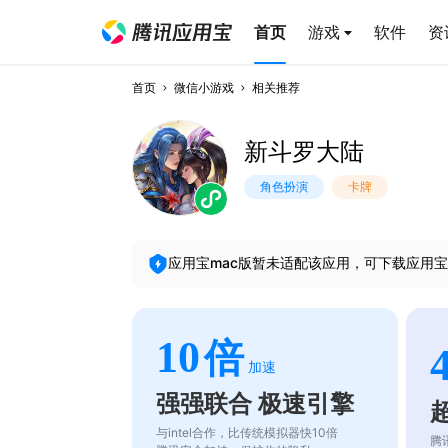
首页
游戏
软件
资
首页
微信小游戏
相关推荐
新斗罗大陆
角色扮演
卡牌
应用宝mac版暂未适配该应用，可下载应用宝
10
倍
加速
强强联合 极速引擎
与intel合作，比传统模拟器快10倍
腾