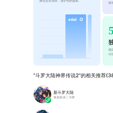
腾讯安全加持，保护你的隐私
给
稳
i
“斗罗大陆神界传说2”的相关推荐(38
新斗罗大陆
角色扮演
|
卡牌