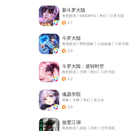
新斗罗大陆
角色扮演
|
MMORPG
|
奇幻
|
斗罗大陆
3.7
斗罗大陆
角色扮演
|
即时战略
|
小说改编
|
斗罗大陆
3.9
斗罗大陆：逆转时空
角色扮演
|
卡牌
|
奇幻
|
斗罗大陆
3.2
魂器学院
策略
|
卡牌
|
奇幻
|
美少女
3.9
放置江湖
角色扮演
|
挂机
|
武侠
|
文字游戏