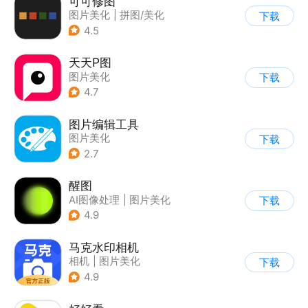
可可修图
图片美化
|
拼图/美化
下载
4.5
天天P图
图片美化
下载
4.7
图片编辑工具
图片美化
下载
2.7
醒图
AI图像处理
|
图片美化
下载
4.9
马克水印相机
相机
|
图片美化
下载
4.9