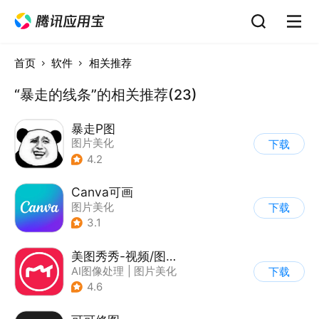
首页
软件
相关推荐
“暴走的线条”的相关推荐(23)
暴走P图
图片美化
下载
4.2
Canva可画
图片美化
下载
3.1
美图秀秀-视频/图片/Live人像精修工具
AI图像处理
|
图片美化
下载
4.6