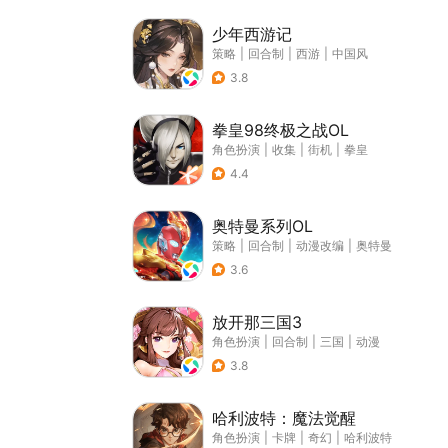
少年西游记
策略
|
回合制
|
西游
|
中国风
3.8
拳皇98终极之战OL
角色扮演
|
收集
|
街机
|
拳皇
4.4
奥特曼系列OL
策略
|
回合制
|
动漫改编
|
奥特曼
3.6
放开那三国3
角色扮演
|
回合制
|
三国
|
动漫
3.8
哈利波特：魔法觉醒
角色扮演
|
卡牌
|
奇幻
|
哈利波特