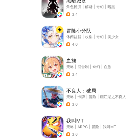
黑暗城堡
角色扮演
|
解谜
|
奇幻
|
暗黑
3.4
冒险小分队
休闲益智
|
收集
|
奇幻
|
美少女
4.0
血族
策略
|
回合制
|
奇幻
|
血族
3.4
不良人：破局
策略
|
卡牌
|
冒险
|
画江湖之不良人
3.0
我叫MT
策略
|
ARPG
|
冒险
|
我叫MT
3.6