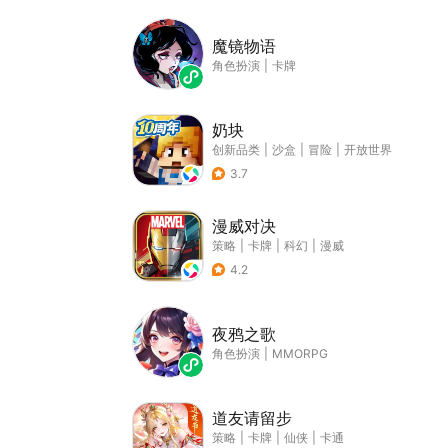
魔镜物语
角色扮演
|
卡牌
奶块
创新品类
|
沙盒
|
冒险
|
开放世界
3.7
漫威对决
策略
|
卡牌
|
科幻
|
漫威
4.2
夜鸦之歌
角色扮演
|
MMORPG
道友请留步
策略
|
卡牌
|
仙侠
|
卡通