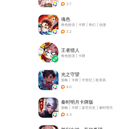
3.7
魂色
角色扮演
|
卡牌
|
奇幻
|
动漫
3.2
王者猎人
角色扮演
|
卡牌
光之守望
策略
|
卡牌
|
中世纪
|
欧美风
4.0
秦时明月卡牌版
策略
|
卡牌
|
架空历史
|
秦时明月
4.3