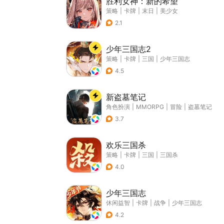
胜利女神：新的希望
策略
|
卡牌
|
末日
|
美少女
2.1
少年三国志2
策略
|
卡牌
|
三国
|
少年三国志
4.5
新盗墓笔记
角色扮演
|
MMORPG
|
冒险
|
盗墓笔记
3.7
欢乐三国杀
策略
|
卡牌
|
三国
|
三国杀
4.0
少年三国志
休闲益智
|
卡牌
|
战争
|
少年三国志
4.2