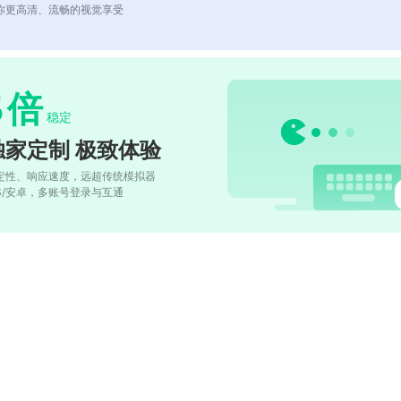
你更高清、流畅的视觉享受
5
倍
稳定
独家定制 极致体验
定性、响应速度，远超传统模拟器
OS/安卓，多账号登录与互通