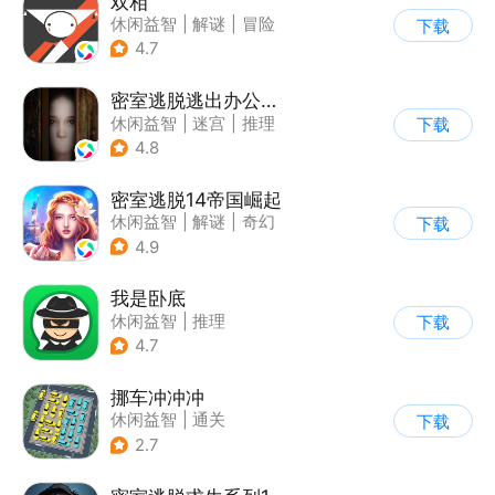
双相
休闲益智
|
解谜
|
冒险
下载
|
公益
4.7
密室逃脱逃出办公室3
休闲益智
|
迷宫
|
推理
下载
|
密室逃脱
4.8
密室逃脱14帝国崛起
休闲益智
|
解谜
|
奇幻
下载
|
密室逃脱
4.9
我是卧底
休闲益智
|
推理
下载
|
派对游戏
4.7
挪车冲冲冲
休闲益智
|
通关
下载
2.7