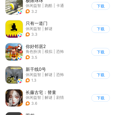
极限球球
休闲益智
|
跑酷
|
卡通
下载
3.2
只有一道门
休闲益智
|
解谜
下载
|
像素风
|
通关
3.3
你好邻居2
角色扮演
|
模拟
|
恐怖
下载
|
卡通
3.5
新干线0号
休闲益智
|
解谜
|
恐怖
下载
|
写实
1.3
长藤古宅：替童
休闲益智
|
解谜
|
剧情
下载
|
密室
3.6