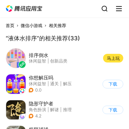
首页
微信小游戏
相关推荐
“液体水排序”的相关推荐(33)
排序倒水
马上玩
休闲益智
|
创新品类
你想解压吗
休闲益智
|
通关
|
解压
下载
|
卡通
0.0
隐形守护者
角色扮演
|
解谜
|
推理
下载
|
端游移植
4.2