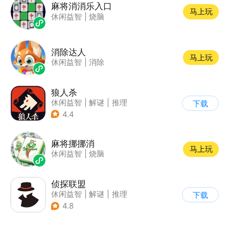
麻将消消乐入口
马上玩
休闲益智
|
烧脑
消除达人
马上玩
休闲益智
|
消除
狼人杀
休闲益智
|
解谜
|
推理
下载
|
狼人杀
4.4
麻将挪挪消
马上玩
休闲益智
|
烧脑
侦探联盟
休闲益智
|
解谜
|
推理
下载
|
侦探
4.8