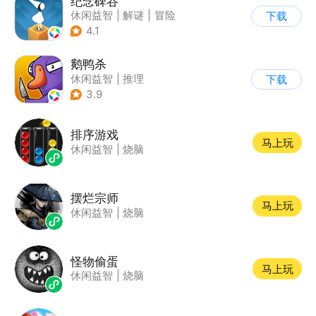
纪念碑谷
休闲益智
|
解谜
|
冒险
下载
|
治愈
4.1
鹅鸭杀
休闲益智
|
推理
下载
|
金山世游
3.9
排序游戏
马上玩
休闲益智
|
烧脑
摆烂宗师
马上玩
休闲益智
|
烧脑
怪物偷蛋
马上玩
休闲益智
|
烧脑