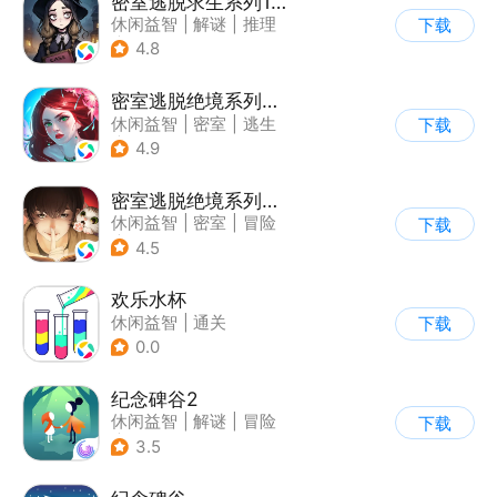
密室逃脱求生系列1极地冒险
休闲益智
|
解谜
|
推理
下载
|
密室逃脱
4.8
密室逃脱绝境系列4迷失森林
休闲益智
|
密室
|
逃生
下载
|
密室逃脱
4.9
密室逃脱绝境系列3画仙奇缘
休闲益智
|
密室
|
冒险
下载
|
密室逃脱
4.5
欢乐水杯
休闲益智
|
通关
下载
0.0
纪念碑谷2
休闲益智
|
解谜
|
冒险
下载
|
清新
3.5