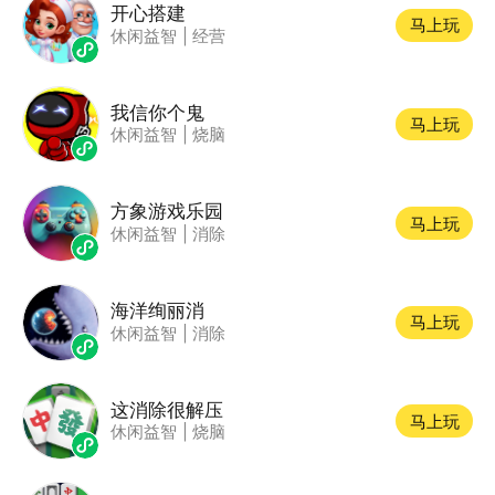
开心搭建
马上玩
休闲益智
|
经营
我信你个鬼
马上玩
休闲益智
|
烧脑
方象游戏乐园
马上玩
休闲益智
|
消除
海洋绚丽消
马上玩
休闲益智
|
消除
这消除很解压
马上玩
休闲益智
|
烧脑