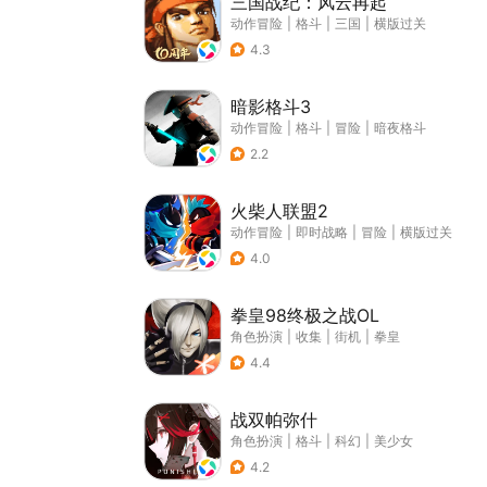
三国战纪：风云再起
动作冒险
|
格斗
|
三国
|
横版过关
4.3
暗影格斗3
动作冒险
|
格斗
|
冒险
|
暗夜格斗
2.2
火柴人联盟2
动作冒险
|
即时战略
|
冒险
|
横版过关
4.0
拳皇98终极之战OL
角色扮演
|
收集
|
街机
|
拳皇
4.4
战双帕弥什
角色扮演
|
格斗
|
科幻
|
美少女
4.2