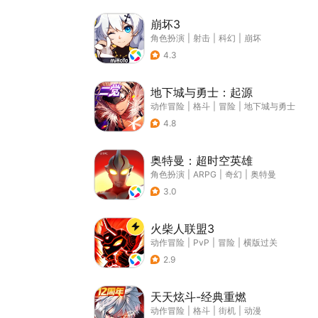
崩坏3
角色扮演
|
射击
|
科幻
|
崩坏
4.3
地下城与勇士：起源
动作冒险
|
格斗
|
冒险
|
地下城与勇士
4.8
奥特曼：超时空英雄
角色扮演
|
ARPG
|
奇幻
|
奥特曼
3.0
火柴人联盟3
动作冒险
|
PvP
|
冒险
|
横版过关
2.9
天天炫斗-经典重燃
动作冒险
|
格斗
|
街机
|
动漫