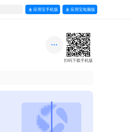
应用宝
手机版
应用宝
电脑版
扫码下载手机版