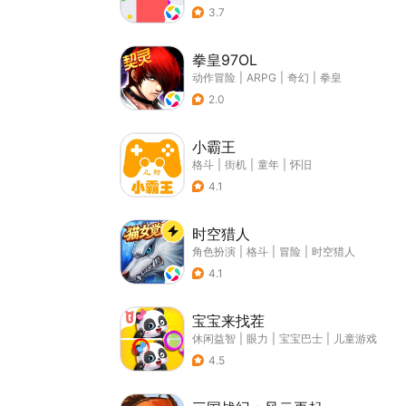
3.7
拳皇97OL
动作冒险
|
ARPG
|
奇幻
|
拳皇
2.0
小霸王
格斗
|
街机
|
童年
|
怀旧
4.1
时空猎人
角色扮演
|
格斗
|
冒险
|
时空猎人
4.1
宝宝来找茬
休闲益智
|
眼力
|
宝宝巴士
|
儿童游戏
4.5