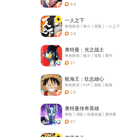
4.6
一人之下
角色扮演
|
格斗
|
冒险
|
一人之下
3.6
奥特曼：光之战士
角色扮演
|
格斗
|
冒险
|
童年
2.1
航海王：壮志雄心
角色扮演
|
PvP
|
冒险
|
航海
2.5
奥特曼传奇英雄
单机
|
消除
|
动漫改编
|
奥特曼
4.1