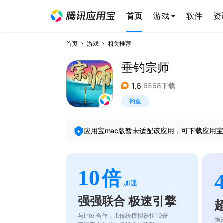
首页
游戏
软件
资
首页
游戏
相关推荐
垂钓宗师
1.6
6568下载
钓鱼
应用宝mac版暂未适配该应用，可下载应用宝
10
倍
加速
强强联合 极速引擎
与intel合作，比传统模拟器快10倍
腾