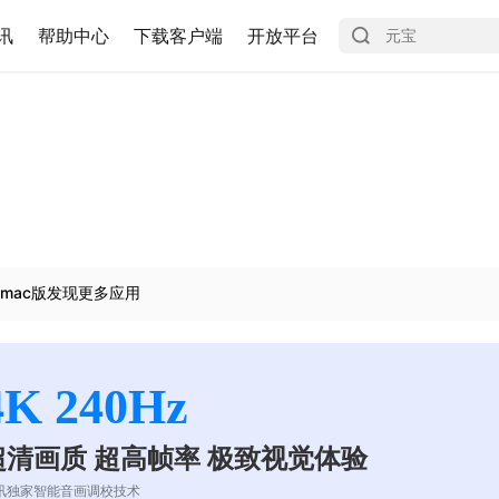
讯
帮助中心
下载客户端
开放平台
mac版发现更多应用
4K 240Hz
超清画质 超高帧率 极致视觉体验
讯独家智能音画调校技术