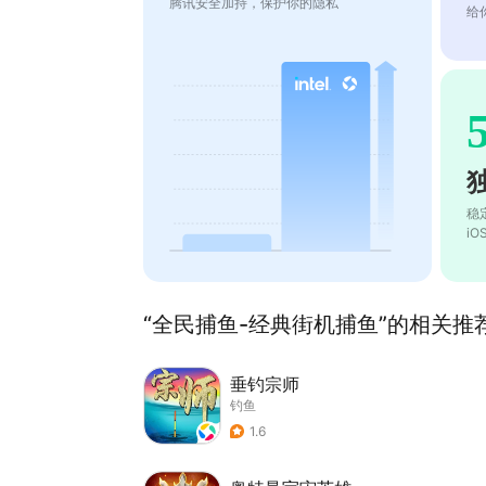
腾讯安全加持，保护你的隐私
给
稳
i
“全民捕鱼-经典街机捕鱼”的相关推荐
垂钓宗师
钓鱼
1.6