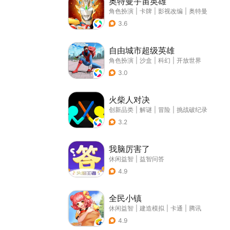
奥特曼宇宙英雄
角色扮演
|
卡牌
|
影视改编
|
奥特曼
3.6
自由城市超级英雄
角色扮演
|
沙盒
|
科幻
|
开放世界
3.0
火柴人对决
创新品类
|
解谜
|
冒险
|
挑战破纪录
3.2
我脑厉害了
休闲益智
|
益智问答
4.9
全民小镇
休闲益智
|
建造模拟
|
卡通
|
腾讯
4.9