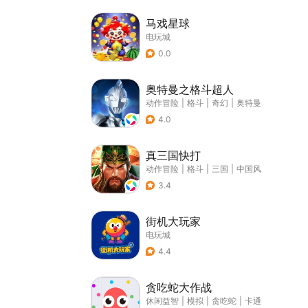
马戏星球
电玩城
0.0
奥特曼之格斗超人
动作冒险
|
格斗
|
奇幻
|
奥特曼
4.0
真三国快打
动作冒险
|
格斗
|
三国
|
中国风
3.4
街机大玩家
电玩城
4.4
贪吃蛇大作战
休闲益智
|
模拟
|
贪吃蛇
|
卡通