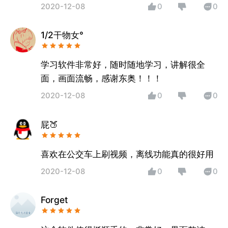
的知识认知。
2020-12-08
0
0
1/2干物女°
学习软件非常好，随时随地学习，讲解很全
面，画面流畅，感谢东奥！！！
2020-12-08
0
0
屁🍑
喜欢在公交车上刷视频，离线功能真的很好用
2020-12-08
0
0
Forget