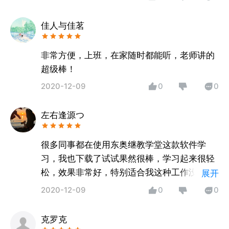
佳人与佳茗
非常方便，上班，在家随时都能听，老师讲的
超级棒！
2020-12-09
0
0
左右逢源つ
很多同事都在使用东奥继教学堂这款软件学
习，我也下载了试试果然很棒，学习起来很轻
松，效果非常好，特别适合我这种工作没有太
展开
多时间看书的学员，已经安利给其他朋友啦！
2020-12-09
0
0
克罗克