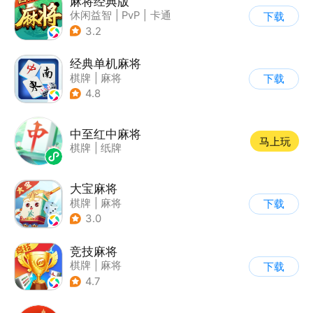
麻将经典版
休闲益智
|
PvP
|
卡通
下载
|
棋牌
3.2
经典单机麻将
棋牌
|
麻将
下载
4.8
中至红中麻将
马上玩
棋牌
|
纸牌
大宝麻将
棋牌
|
麻将
下载
3.0
竞技麻将
棋牌
|
麻将
下载
4.7