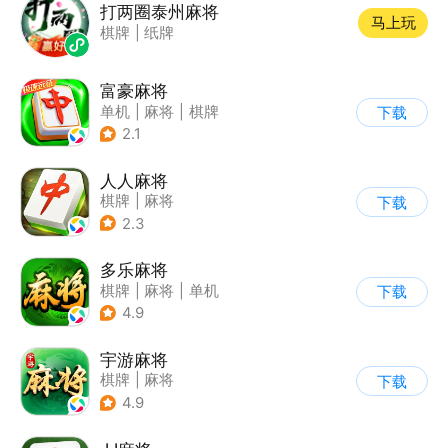
打两圈泰州麻将
马上玩
棋牌
|
纸牌
富豪麻将
单机
|
麻将
|
棋牌
下载
|
PvP
2.1
人人麻将
棋牌
|
麻将
下载
2.3
多乐麻将
棋牌
|
麻将
|
单机
下载
4.9
宇游麻将
棋牌
|
麻将
下载
4.9