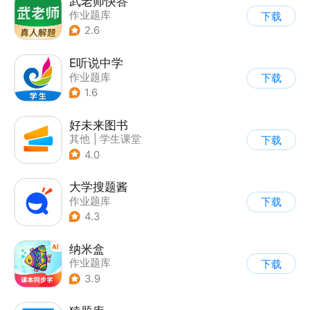
武老师快答
作业题库
下载
2.6
E听说中学
作业题库
下载
1.6
好未来图书
其他
|
学生课堂
下载
|
作业题库
4.0
大学搜题酱
作业题库
下载
4.3
纳米盒
作业题库
下载
3.9