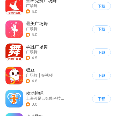
全民免费广场舞
广场舞
下载
5.0
最美广场舞
广场舞
下载
5.0
学跳广场舞
广场舞
下载
4.5
糖豆
广场舞
|
短视频
下载
4.8
动动跳绳
上海波是云智能科技有限公司
下载
0.0