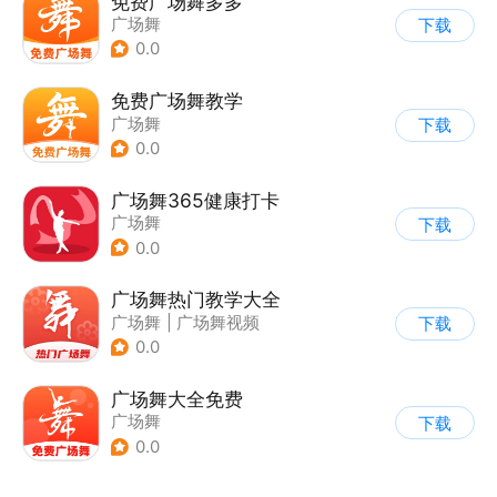
免费广场舞多多
广场舞
下载
0.0
免费广场舞教学
广场舞
下载
0.0
广场舞365健康打卡
广场舞
下载
0.0
广场舞热门教学大全
广场舞
|
广场舞视频
下载
0.0
广场舞大全免费
广场舞
下载
0.0