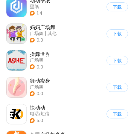
动动壁纸
壁纸
下载
1.4
妈妈广场舞
广场舞
|
其他
下载
0.0
操舞世界
广场舞
下载
0.0
舞动瘦身
广场舞
下载
0.0
快动动
电话/短信
下载
5.0