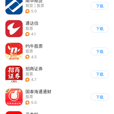
南华期货
期货
|
股票
下载
|
贵金属原油
5.0
通达信
股票
下载
4.1
约牛股票
股票
下载
4.5
招商证券
股票
下载
4.7
国泰海通通财
股票
下载
5.0