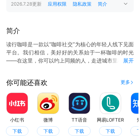
2026.7.28
更新
应用权限
隐私政策
简介
简介
读行咖啡是一款以“咖啡社交”为核心的年轻人线下见面
平台。我们相信，美好好的关系始于一杯咖啡的时光
——在这里，你可以约上同频的人，走进城市里有温度
展开
的特色咖啡馆，开启一次真实的见面。
告别网聊的疲惫，拒绝虚假人设，用一杯咖啡的时间，
你可能还喜欢
更多
认识一个真实的人。
读行咖啡的独特之处：
① 约ta喝咖啡，轻松开启话题
不想尬聊？用一杯咖啡做开场白。发布你的咖啡局，聊
聊最近读的书、想去的展览，或者只是想找人一起发
小红书
微博
TT语音
网易LOFTER
呆，总会有人懂你。
下载
下载
下载
下载
② 真人真见面，拒绝虚拟套路