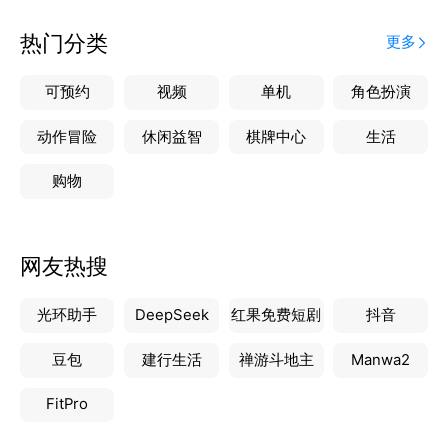
平台鼓励线下真实见面，所有社交最终落地于咖啡馆。
不再隔着屏幕猜来猜去，见面聊一次，胜过网聊一星
热门分类
更多
期。
③ 不同咖啡馆可选，每次都有新鲜感
可预约
视频
单机
角色扮演
平台合作全国30000+家独立特色咖啡馆——复古风、
花园露台、书店咖啡馆、露营风…每次约咖啡，都是一
动作冒险
休闲益智
棋牌中心
生活
次城市探索。
购物
④ 喝咖啡有优惠，越喝越划算
注册即送咖啡币，邀请好友再得咖啡币。咖啡币可兑换
平台任意合作咖啡馆的一杯咖啡，相当于请客不花钱，
网友热搜
喝咖啡有补贴。
读行咖啡，让相遇更有温度。
光环助手
DeepSeek
红果免费短剧
抖音
下载注册，领取你的咖啡币，开启你的咖啡社交之旅。
豆包
建行生活
禅游斗地主
Manwa2
FitPro