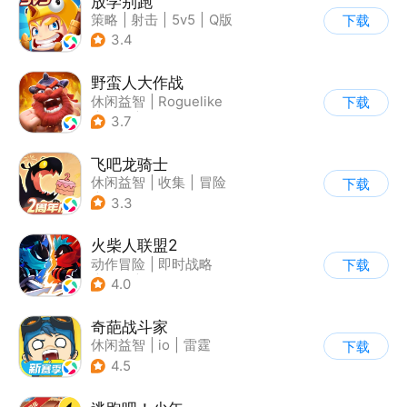
放学别跑
策略
|
射击
|
5v5
|
Q版
下载
3.4
野蛮人大作战
休闲益智
|
Roguelike
下载
|
奇幻
|
卡通
3.7
飞吧龙骑士
休闲益智
|
收集
|
冒险
下载
|
宠物
3.3
火柴人联盟2
动作冒险
|
即时战略
下载
|
冒险
|
横版过关
4.0
奇葩战斗家
休闲益智
|
io
|
雷霆
下载
4.5