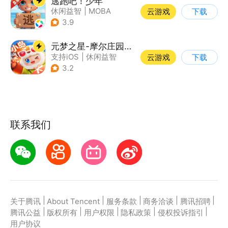
逃跑吧！少年
休闲益智
|
MOBA
云游戏
下载
|
非对称竞技
|
卡通
3.9
元梦之星-摩尔庄园联动
支持iOS
|
休闲益智
云游戏
下载
|
PvP
|
派对游戏
3.2
联系我们
|
|
|
|
|
关于腾讯
About Tencent
服务条款
商务洽谈
腾讯招聘
|
|
|
|
|
腾讯公益
版权所有
用户权限
隐私政策
侵权投诉指引
用户协议