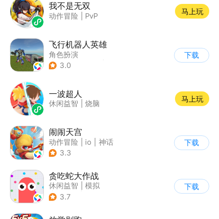
我不是无双
马上玩
动作冒险
|
PvP
飞行机器人英雄
角色扮演
下载
|
第三人称射击
|
科幻
3.0
|
动漫
一波超人
马上玩
休闲益智
|
烧脑
闹闹天宫
动作冒险
|
io
|
神话
下载
|
中国风
3.3
贪吃蛇大作战
休闲益智
|
模拟
下载
|
贪吃蛇
|
卡通
3.7