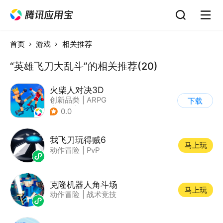
首页
游戏
相关推荐
“英雄飞刀大乱斗”的相关推荐(20)
火柴人对决3D
创新品类
|
ARPG
下载
|
冒险
|
挑战破纪录
0.0
我飞刀玩得贼6
马上玩
动作冒险
|
PvP
克隆机器人角斗场
马上玩
动作冒险
|
战术竞技