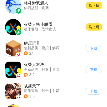
格斗游戏超人
马上玩
休闲益智
|
烧脑
火柴人格斗联盟
马上玩
动作冒险
|
战术竞技
解压玩具
创新品类
|
模拟
|
解压
下载
|
卡通
2.1
火柴人对决
创新品类
|
解谜
|
冒险
下载
|
挑战破纪录
3.2
战箭天下
动作冒险
|
射击
|
射箭
下载
|
怀旧
3.6