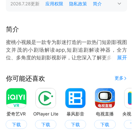
2026.7.28
更新
应用权限
隐私政策
简介
简介
蜜桃小视频是一款专为影迷打造的一款热门短剧影视图
文并茂的小剧场解读app,短剧追剧解读神器，全方
位、多角度的短剧影视影评，让您深入了解更多扣人心
展开
弦的剧情内容。带您发现那些年错过的好短剧，感受不
一样的短剧影视精彩！
你可能还喜欢
更多
搭配视频剪辑更好的满足日常生活需求。
爱奇艺VR
OPlayer Lite
暴风影音
电视直播
央视
下载
下载
下载
下载