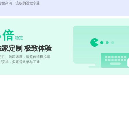
你更高清、流畅的视觉享受
5
倍
稳定
独家定制 极致体验
定性、响应速度，远超传统模拟器
OS/安卓，多账号登录与互通