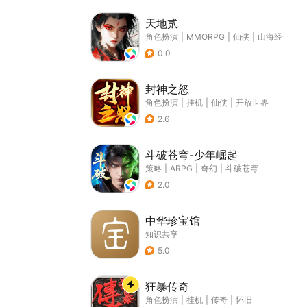
天地贰
角色扮演
|
MMORPG
|
仙侠
|
山海经
0.0
封神之怒
角色扮演
|
挂机
|
仙侠
|
开放世界
2.6
斗破苍穹-少年崛起
策略
|
ARPG
|
奇幻
|
斗破苍穹
2.0
中华珍宝馆
知识共享
5.0
狂暴传奇
角色扮演
|
挂机
|
传奇
|
怀旧