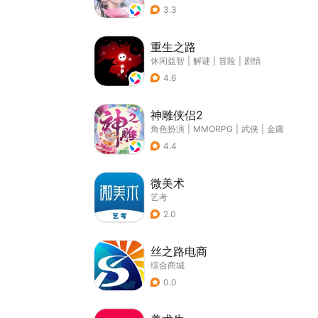
3.3
重生之路
休闲益智
|
解谜
|
冒险
|
剧情
4.6
神雕侠侣2
角色扮演
|
MMORPG
|
武侠
|
金庸
4.4
微美术
艺考
2.0
丝之路电商
综合商城
0.0