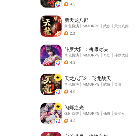
4.3
新天龙八部
角色扮演
|
MMORPG
|
武侠
|
天龙八部
2.3
斗罗大陆：魂师对决
角色扮演
|
MMORPG
|
奇幻
|
斗罗大陆
4.3
天龙八部2：飞龙战天
角色扮演
|
MMORPG
|
武侠
|
金庸
4.0
闪烁之光
休闲益智
|
MMORPG
|
仙侠
|
美少女
4.4