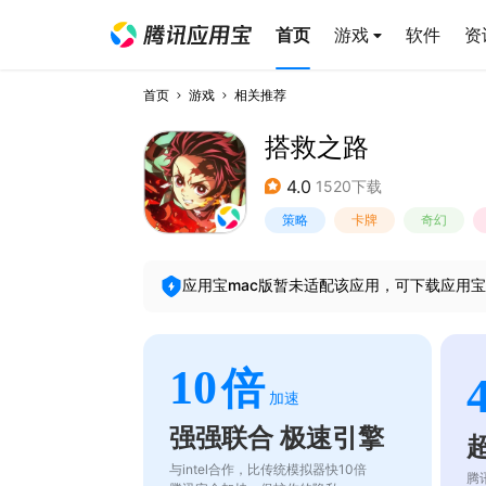
首页
游戏
软件
资
首页
游戏
相关推荐
搭救之路
4.0
1520下载
策略
卡牌
奇幻
应用宝mac版暂未适配该应用，可下载应用宝
10
倍
加速
强强联合 极速引擎
与intel合作，比传统模拟器快10倍
腾