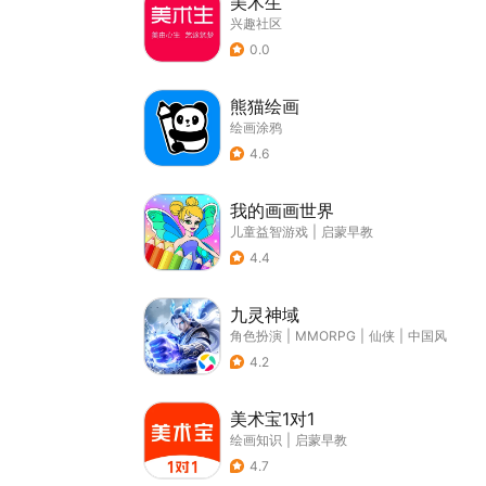
美术生
兴趣社区
0.0
熊猫绘画
绘画涂鸦
4.6
我的画画世界
儿童益智游戏
|
启蒙早教
4.4
九灵神域
角色扮演
|
MMORPG
|
仙侠
|
中国风
4.2
美术宝1对1
绘画知识
|
启蒙早教
4.7