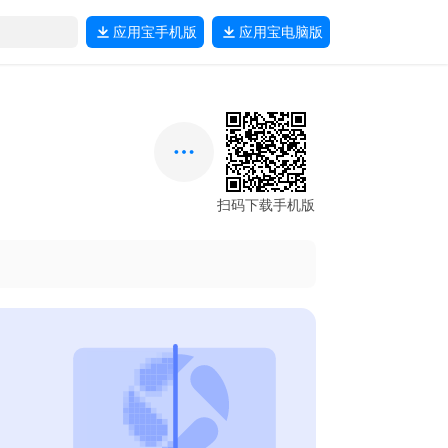
应用宝
手机版
应用宝
电脑版
扫码下载手机版