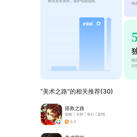
腾讯安全加持，保护你的隐私
给
稳
i
“美术之路”的相关推荐(30)
搭救之路
策略
|
卡牌
|
奇幻
|
剧情
4.0