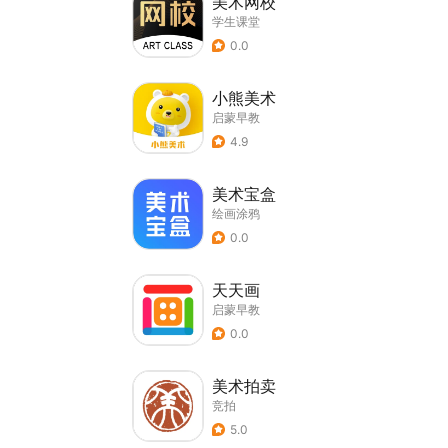
美术网校
学生课堂
0.0
小熊美术
启蒙早教
4.9
美术宝盒
绘画涂鸦
0.0
天天画
启蒙早教
0.0
美术拍卖
竞拍
5.0