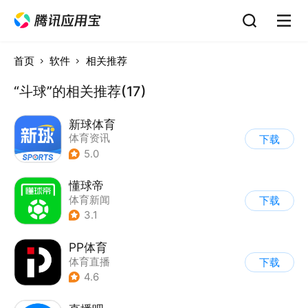
首页
软件
相关推荐
“斗球”的相关推荐(17)
新球体育
体育资讯
下载
5.0
懂球帝
体育新闻
下载
3.1
PP体育
体育直播
下载
4.6