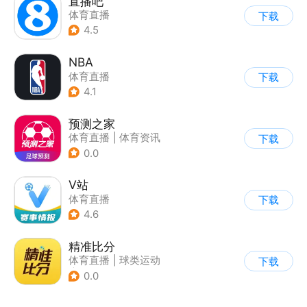
直播吧
体育直播
下载
4.5
NBA
体育直播
下载
4.1
预测之家
体育直播
|
体育资讯
下载
0.0
V站
体育直播
下载
4.6
精准比分
体育直播
|
球类运动
下载
|
彩票
0.0