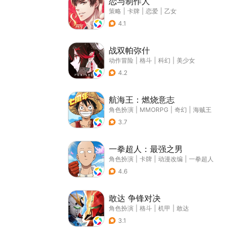
恋与制作人
策略
|
卡牌
|
恋爱
|
乙女
4.1
战双帕弥什
动作冒险
|
格斗
|
科幻
|
美少女
4.2
航海王：燃烧意志
角色扮演
|
MMORPG
|
奇幻
|
海贼王
3.7
一拳超人：最强之男
角色扮演
|
卡牌
|
动漫改编
|
一拳超人
4.6
敢达 争锋对决
角色扮演
|
格斗
|
机甲
|
敢达
3.1