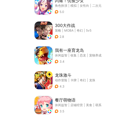
闪耀！优俊少女
角色扮演
|
模拟
|
女性向
|
二次元
5.0
300大作战
策略
|
MOBA
|
奇幻
|
5v5
2.8
我有一座育龙岛
休闲益智
|
收集
|
恐龙
|
宠物养成
3.4
龙珠激斗
动作冒险
|
卡牌
|
奇幻
|
龙珠
4.3
餐厅萌物语
休闲益智
|
店铺经营
|
美食
|
萌系
3.5