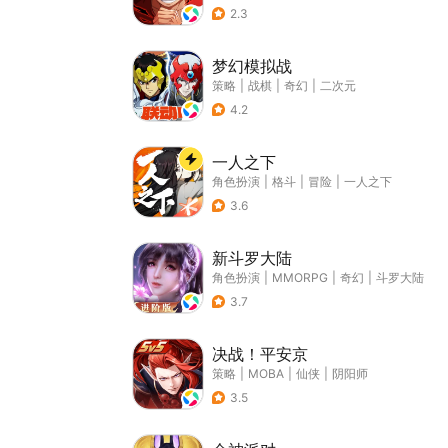
2.3
梦幻模拟战
策略
|
战棋
|
奇幻
|
二次元
4.2
一人之下
角色扮演
|
格斗
|
冒险
|
一人之下
3.6
新斗罗大陆
角色扮演
|
MMORPG
|
奇幻
|
斗罗大陆
3.7
决战！平安京
策略
|
MOBA
|
仙侠
|
阴阳师
3.5