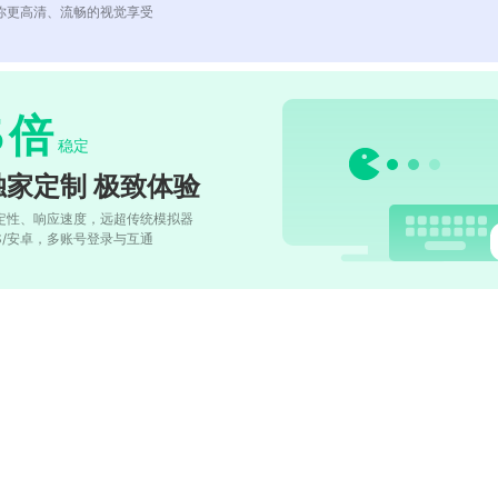
你更高清、流畅的视觉享受
5
倍
稳定
独家定制 极致体验
定性、响应速度，远超传统模拟器
OS/安卓，多账号登录与互通