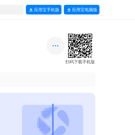
应用宝
手机版
应用宝
电脑版
扫码下载手机版