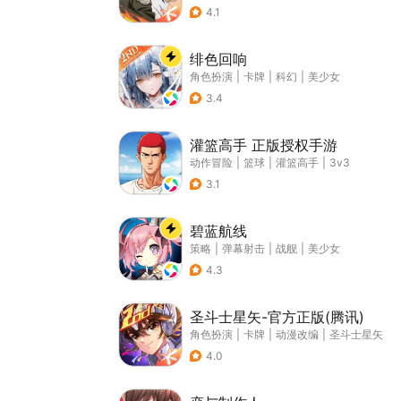
4.1
绯色回响
角色扮演
|
卡牌
|
科幻
|
美少女
3.4
灌篮高手 正版授权手游
动作冒险
|
篮球
|
灌篮高手
|
3v3
3.1
碧蓝航线
策略
|
弹幕射击
|
战舰
|
美少女
4.3
圣斗士星矢-官方正版(腾讯)
角色扮演
|
卡牌
|
动漫改编
|
圣斗士星矢
4.0