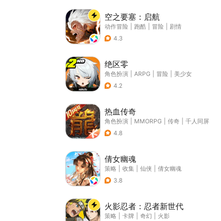
空之要塞：启航
动作冒险
|
跑酷
|
冒险
|
剧情
4.3
绝区零
角色扮演
|
ARPG
|
冒险
|
美少女
4.2
热血传奇
角色扮演
|
MMORPG
|
传奇
|
千人同屏
4.8
倩女幽魂
策略
|
收集
|
仙侠
|
倩女幽魂
3.8
火影忍者：忍者新世代
策略
|
卡牌
|
奇幻
|
火影