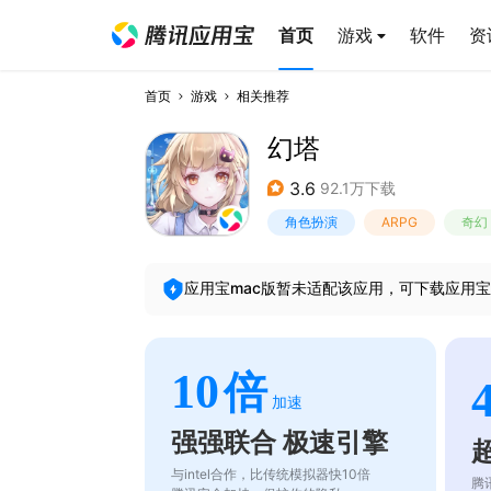
首页
游戏
软件
资
首页
游戏
相关推荐
幻塔
3.6
92.1万下载
角色扮演
ARPG
奇幻
应用宝mac版暂未适配该应用，可下载应用宝
10
倍
加速
强强联合 极速引擎
与intel合作，比传统模拟器快10倍
腾