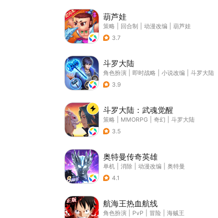
葫芦娃
策略
|
回合制
|
动漫改编
|
葫芦娃
3.7
斗罗大陆
角色扮演
|
即时战略
|
小说改编
|
斗罗大陆
3.9
斗罗大陆：武魂觉醒
策略
|
MMORPG
|
奇幻
|
斗罗大陆
3.5
奥特曼传奇英雄
单机
|
消除
|
动漫改编
|
奥特曼
4.1
航海王热血航线
角色扮演
|
PvP
|
冒险
|
海贼王