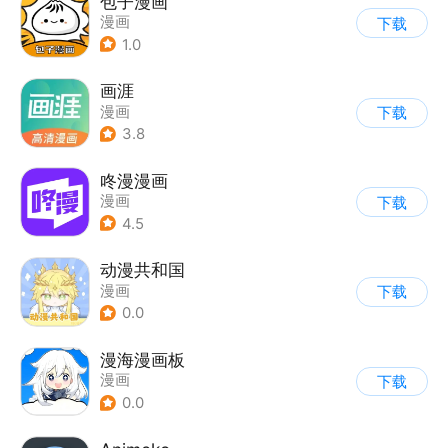
包子漫画
漫画
下载
1.0
画涯
漫画
下载
3.8
咚漫漫画
漫画
下载
4.5
动漫共和国
漫画
下载
0.0
漫海漫画板
漫画
下载
0.0