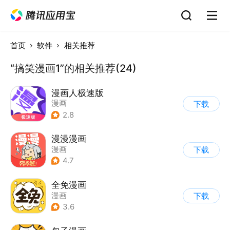
首页
软件
相关推荐
“搞笑漫画1”的相关推荐(24)
漫画人极速版
漫画
下载
2.8
漫漫漫画
漫画
下载
4.7
全免漫画
漫画
下载
3.6