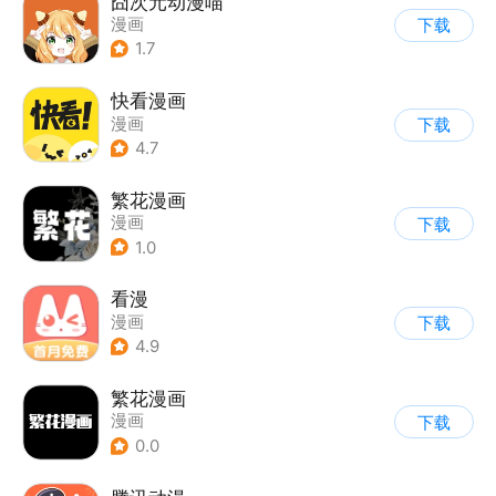
囧次元动漫喵
漫画
下载
1.7
快看漫画
漫画
下载
4.7
繁花漫画
漫画
下载
1.0
看漫
漫画
下载
4.9
繁花漫画
漫画
下载
0.0