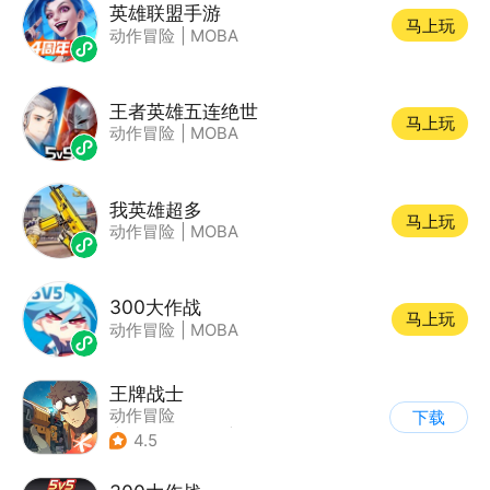
英雄联盟手游
马上玩
动作冒险
|
MOBA
王者英雄五连绝世
马上玩
动作冒险
|
MOBA
我英雄超多
马上玩
动作冒险
|
MOBA
300大作战
马上玩
动作冒险
|
MOBA
王牌战士
动作冒险
下载
|
第一人称射击
|
枪战
4.5
|
5v5