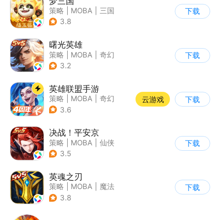
梦三国
策略
|
MOBA
|
三国
下载
|
中国风
3.8
曙光英雄
策略
|
MOBA
|
奇幻
下载
|
5v5
3.2
英雄联盟手游
策略
|
MOBA
|
奇幻
云游戏
下载
|
英雄联盟
3.6
决战！平安京
策略
|
MOBA
|
仙侠
下载
|
阴阳师
3.5
英魂之刃
策略
|
MOBA
|
魔法
下载
|
英魂之刃
3.8