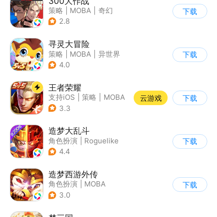
300大作战
策略
|
MOBA
|
奇幻
下载
|
5v5
2.8
寻灵大冒险
策略
|
MOBA
|
异世界
下载
|
寻灵大冒险
4.0
王者荣耀
支持iOS
|
策略
|
MOBA
云游戏
下载
|
奇幻
3.3
造梦大乱斗
角色扮演
|
Roguelike
下载
|
西游
|
Q版
4.4
造梦西游外传
角色扮演
|
MOBA
下载
|
西游
|
卡通
3.0