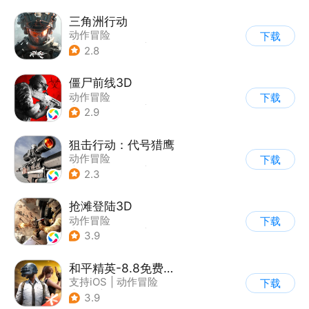
|
战术竞技
三角洲行动
动作冒险
下载
|
第一人称射击
|
枪战
2.8
|
战术竞技
僵尸前线3D
动作冒险
下载
|
第三人称射击
|
末日
2.9
|
写实
狙击行动：代号猎鹰
动作冒险
下载
|
第一人称射击
|
枪战
2.3
|
写实
抢滩登陆3D
动作冒险
下载
|
第一人称射击
|
枪战
3.9
|
抢滩登陆
和平精英-8.8免费领20连抽
支持iOS
|
动作冒险
下载
|
PvP
|
枪战
3.9