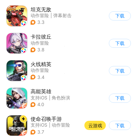
|
战术竞技
坦克无敌
动作冒险
|
弹幕射击
下载
|
坦克
|
卡通
3.3
卡拉彼丘
动作冒险
下载
|
第三人称射击
|
枪战
3.8
|
战术竞技
火线精英
动作冒险
下载
|
第一人称射击
|
枪战
3.4
|
写实
高能英雄
支持iOS
|
角色扮演
下载
|
第三人称射击
|
科幻
4.0
使命召唤手游
支持iOS
|
动作冒险
云游戏
下载
|
第一人称射击
|
军事
3.7