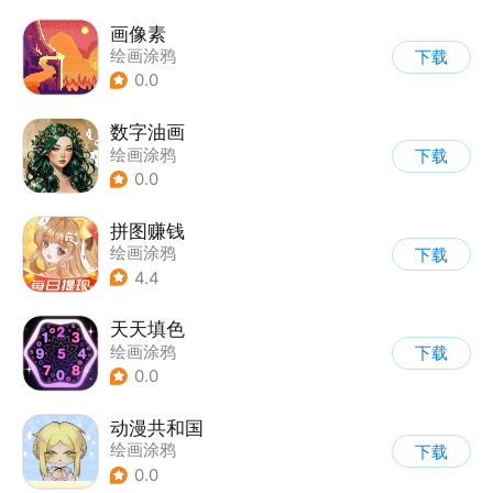
画像素
绘画涂鸦
下载
0.0
数字油画
绘画涂鸦
下载
0.0
拼图赚钱
绘画涂鸦
下载
4.4
天天填色
绘画涂鸦
下载
0.0
动漫共和国
绘画涂鸦
下载
0.0