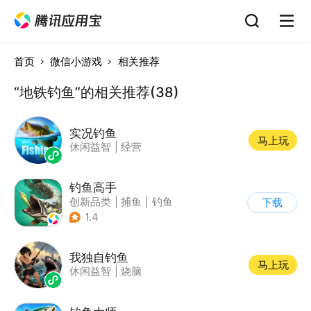
首页
微信小游戏
相关推荐
“地铁钓鱼”的相关推荐(38)
实况钓鱼
马上玩
休闲益智
|
经营
钓鱼高手
创新品类
|
捕鱼
|
钓鱼
下载
|
卡通
1.4
我独自钓鱼
马上玩
休闲益智
|
烧脑