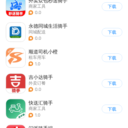
外卖众包秒送骑手
商家工具
下载
0.0
永德同城生活骑手
同城配送
下载
0.0
顺道司机小橙
租车用车
下载
|
司机接单助手
1.0
吉小达骑手
外卖订餐
下载
0.0
快送汇骑手
商家工具
下载
1.0