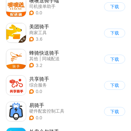
噢噢送骑手端
司机接单助手
下载
0.0
美团骑手
商家工具
下载
3.6
蜂骑快送骑手
其他
|
同城配送
下载
3.2
共享骑手
综合服务
下载
0.0
易骑手
硬件配套控制工具
下载
0.0