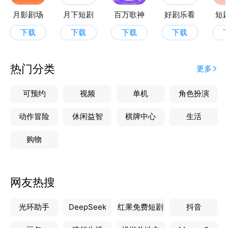
月影剧场
月下短剧
百万歌神
好剧乐看
短
下载
下载
下载
下载
热门分类
更多
可预约
视频
单机
角色扮演
动作冒险
休闲益智
棋牌中心
生活
购物
网友热搜
光环助手
DeepSeek
红果免费短剧
抖音