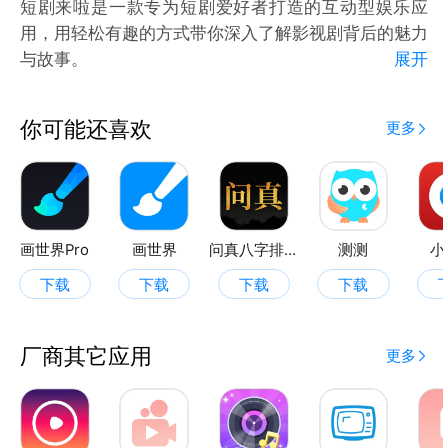
短剧来啦是一款专为短剧爱好者打造的互动型娱乐应
用，用轻松有趣的方式带你深入了解影视剧背后的魅力
与故事。
展开
在这里，影视不只是看，更是一场好玩的互动体验。
“台词接龙”玩法中，你将面对一句耳熟能详的经典台
你可能还喜欢
更多
词，猜出它的下一句，重温那些令人心动或令人爆笑的
瞬间；“剧场连连看”让你通过关键词与剧集之间的关联
推理出正确的匹配组合，全部答对还有机会解锁那些不
为人知的精彩幕后花絮；而“轻松一下”板块则为你准备
了丰富有趣的影视小故事、冷知识与角色八卦，让你在
画世界Pro
画世界
问真八字排盘
测测
小
碎片时间里也能收获轻松与惊喜。
下载
下载
下载
下载
短剧来啦，把追剧的乐趣变得更加立体。不管你是沉浸
剧情的忠实剧粉，还是喜欢互动的游戏型观众，这里总
有一款玩法适合你。快来一起玩剧、猜剧、懂剧，让短
厂商其它应用
更多
剧不止好看，更加好玩！