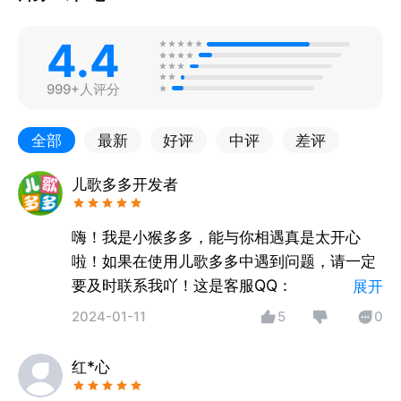
4.4
999+人评分
全部
最新
好评
中评
差评
儿歌多多开发者
嗨！我是小猴多多，能与你相遇真是太开心
啦！如果在使用儿歌多多中遇到问题，请一定
要及时联系我吖！这是客服QQ：
展开
2924485784；欢迎加入儿歌多多粉丝QQ
2024-01-11
5
0
群：384232849
红*心