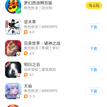
梦幻西游网页版
马上玩
角色扮演
|
回合制
逆水寒
角色扮演
|
MMORPG
下载
|
武侠
|
开放世界
4.0
完美世界：诸神之战
角色扮演
|
养成
|
奇幻
下载
|
完美世界
4.5
明日之后
动作冒险
|
建造模拟
下载
|
丧尸
|
明日之后
4.1
天谕
角色扮演
|
MMORPG
下载
|
奇幻
|
开放世界
3.3