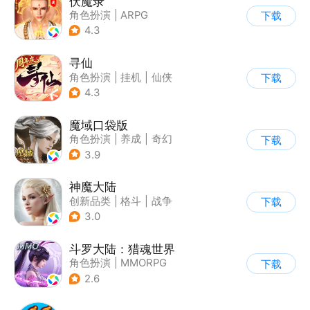
伏魔录
角色扮演
|
ARPG
下载
|
仙侠
|
中国风
4.3
寻仙
角色扮演
|
挂机
|
仙侠
下载
|
寻仙
4.3
魔域口袋版
角色扮演
|
养成
|
奇幻
下载
|
魔域
3.9
神魔大陆
创新品类
|
格斗
|
战争
下载
|
开放世界
3.0
斗罗大陆：猎魂世界
角色扮演
|
MMORPG
下载
|
奇幻
|
斗罗大陆
2.6