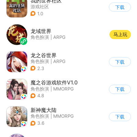
我的世界社区
游戏社区
下载
1.0
龙域世界
马上玩
角色扮演
|
ARPG
龙之谷世界
角色扮演
|
ARPG
下载
|
奇幻
|
开放世界
2.3
魔之谷游戏软件V1.0
角色扮演
|
MMORPG
下载
|
仙侠
|
中国风
4.8
新神魔大陆
角色扮演
|
MMORPG
下载
|
奇幻
|
开放世界
3.6