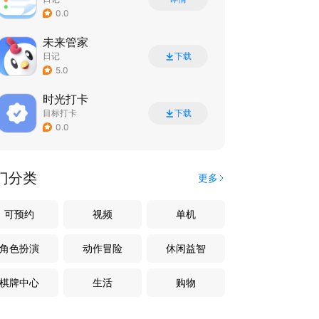
0.0
未来管家
日记
下载
5.0
时光打卡
目标打卡
下载
0.0
门分类
更多
可预约
视频
单机
角色扮演
动作冒险
休闲益智
棋牌中心
生活
购物