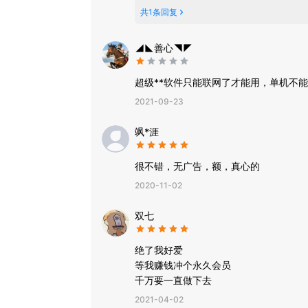
共
1
条回复
◢◣善心◥◤
超级**软件只能联网了才能用，单机不
2021-09-23
飒*涯
很不错，无广告，额，真心的
2020-11-02
双七
绝了我好爱
等我赚钱冲个永久会员
千万要一直做下去
2021-04-02