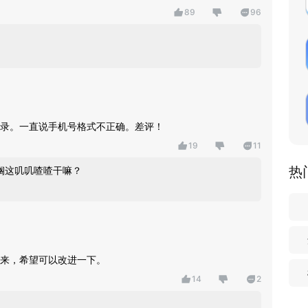
89
96
录。一直说手机号格式不正确。差评！
19
11
热
搁这叽叽喳喳干嘛？
来，希望可以改进一下。
14
2