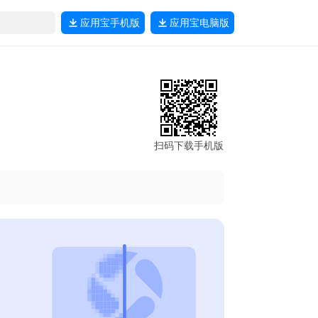
应用宝
手机版
应用宝
电脑版
扫码下载手机版