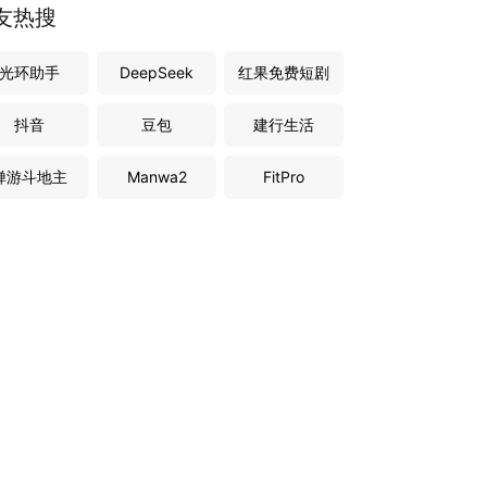
友热搜
光环助手
DeepSeek
红果免费短剧
抖音
豆包
建行生活
禅游斗地主
Manwa2
FitPro