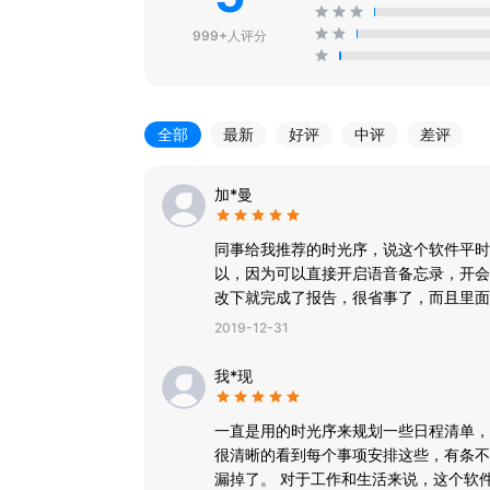
999+人评分
全部
最新
好评
中评
差评
加*曼
同事给我推荐的时光序，说这个软件平时
以，因为可以直接开启语音备忘录，开会
改下就完成了报告，很省事了，而且里面
己不要再拖延了，很不错
2019-12-31
我*现
一直是用的时光序来规划一些日程清单，
很清晰的看到每个事项安排这些，有条不
漏掉了。 对于工作和生活来说，这个软