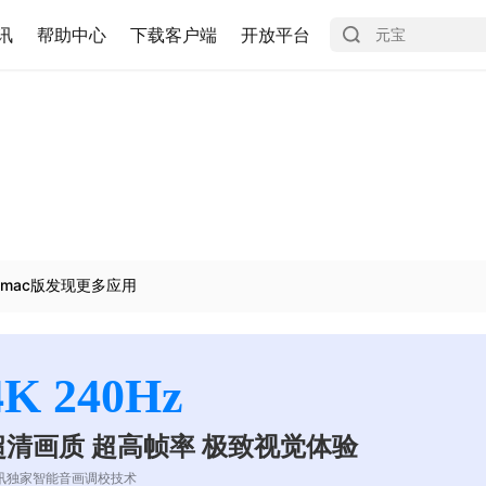
讯
帮助中心
下载客户端
开放平台
mac版发现更多应用
4K 240Hz
超清画质 超高帧率 极致视觉体验
讯独家智能音画调校技术