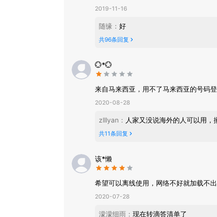
2019-11-16
随缘
：
好
共
96
条回复
💮*💮
来自马来西亚，用不了马来西亚的号码登
2020-08-28
zlllyan
：
人家又没说海外的人可以用，
共
11
条回复
该*懒
希望可以离线使用，网络不好就加载不出
2020-07-28
濛濛细雨
：
现在转滴答清单了