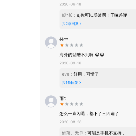
2020-06-18
舰*长
：
e,你可以反馈啊！干嘛差评
共
2
条回复
🧸**
海外的登陆不到啊 😭😭
2020-09-16
eve
：
好用，可惜了
共
1
条回复
雨*.
怎么一直闪退，都下了三四遍了
2020-08-28
鲸落、无卪
：
可能是手机不支持，