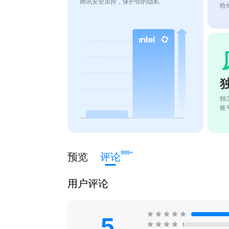
腾讯安全加持，保护你的隐私
给
独
账
999+
预览
评论
用户评论
5