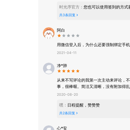
时光序官方
：
您也可以使用签到的方式
共
3
条回复
阿白
用微信登入后，为什么还要强制绑定手机
2021-04-11
净*肺
从来不写评论的我第一次主动来评论，不
事，很棒喔。简洁又清晰，没有附加得乱
2020-08-20
嘿
：
日程提醒，赞赞赞
共
2
条回复
心*安