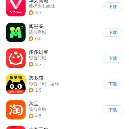
华为商城
数码家电商城
下载
3.7
阅墨圈
综合商城
下载
0.0
多多进宝
综合商城
下载
3.7
集多猫
综合商城
|
返利
下载
|
商品推荐
2.5
淘宝
综合商城
下载
4.5