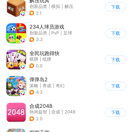
解压玩具
创新品类
|
模拟
|
解压
下载
|
卡通
2.1
234人球员游戏
创新品类
|
PvP
|
足球
下载
|
千人同屏
3.2
全民玩跑得快
棋牌
|
纸牌
下载
0.0
弹弹岛2
策略
|
养成
|
奇幻
下载
|
Q版
4.3
合成2048
休闲益智
|
合成
|
2048
下载
2.0