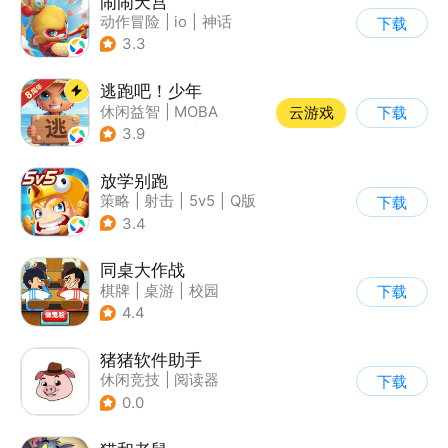
闹闹天宫
动作冒险
|
io
|
神话
下载
|
中国风
3.3
逃跑吧！少年
休闲益智
|
MOBA
云游戏
下载
|
非对称竞技
|
卡通
3.9
放学别跑
策略
|
射击
|
5v5
|
Q版
下载
3.4
同桌大作战
棋牌
|
桌游
|
校园
下载
|
卡通
4.4
猪猪软件助手
休闲竞技
|
阅读器
下载
0.0