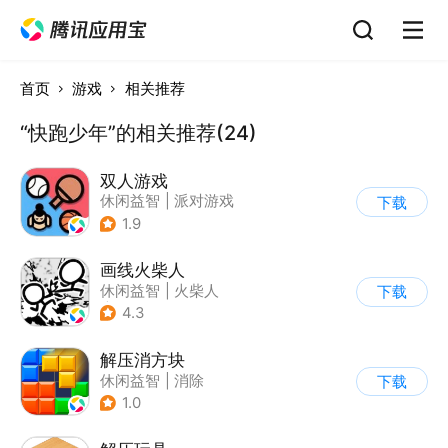
首页
游戏
相关推荐
“快跑少年”的相关推荐(24)
双人游戏
休闲益智
|
派对游戏
下载
1.9
画线火柴人
休闲益智
|
火柴人
下载
|
DIY
4.3
解压消方块
休闲益智
|
消除
下载
1.0