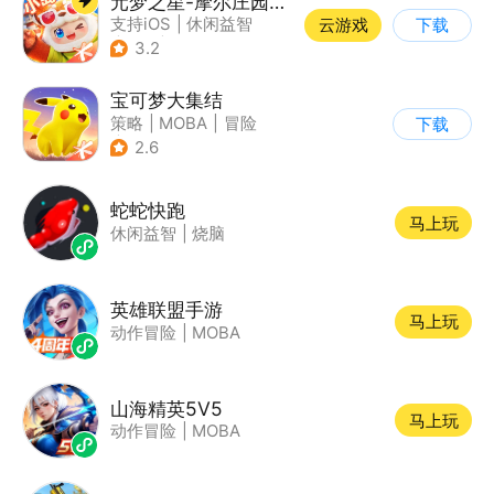
元梦之星-摩尔庄园联动
支持iOS
|
休闲益智
云游戏
下载
|
PvP
|
派对游戏
3.2
宝可梦大集结
策略
|
MOBA
|
冒险
下载
|
精灵宝可梦
2.6
蛇蛇快跑
马上玩
休闲益智
|
烧脑
英雄联盟手游
马上玩
动作冒险
|
MOBA
山海精英5V5
马上玩
动作冒险
|
MOBA