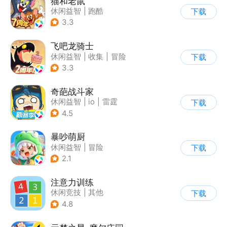
猫和老鼠
休闲益智
|
跑酷
下载
|
动漫改编
|
猫和老鼠
3.3
飞吧龙骑士
休闲益智
|
收集
|
冒险
下载
|
宠物
3.3
奇葩战斗家
休闲益智
|
io
|
雷霆
下载
4.5
暴吵萌厨
休闲益智
|
冒险
下载
|
派对游戏
|
萌系
2.1
注意力训练
休闲竞技
|
其他
下载
4.8