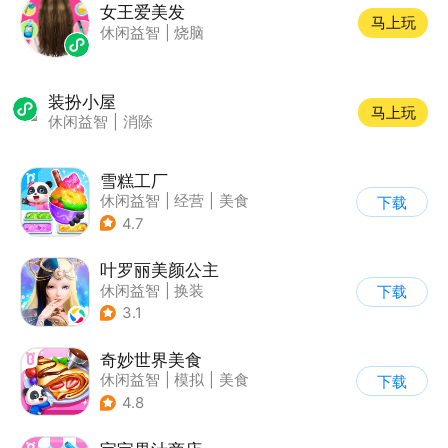
女王爱美发
马上玩
休闲益智
|
烧脑
装扮小屋
马上玩
休闲益智
|
消除
雪糕工厂
休闲益智
|
经营
|
美食
下载
|
宝宝巴士
4.7
叶罗丽美颜公主
休闲益智
|
换装
下载
|
动漫改编
3.1
|
精灵梦叶罗丽
奇妙世界美食
休闲益智
|
模拟
|
美食
下载
|
宝宝巴士
4.8