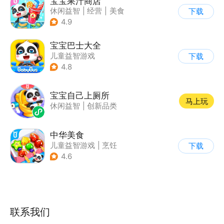
宝宝果汁商店
休闲益智
|
经营
|
美食
下载
|
宝宝巴士
4.9
宝宝巴士大全
儿童益智游戏
下载
|
启蒙早教
4.8
宝宝自己上厕所
马上玩
休闲益智
|
创新品类
中华美食
儿童益智游戏
|
烹饪
下载
4.6
联系我们