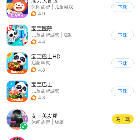
脑力大冒险
休闲益智
|
儿童游戏
下载
|
卡通
|
学习教育
4.9
宝宝医院
儿童益智游戏
|
Q版
下载
4.4
宝宝巴士HD
启蒙早教
下载
|
儿童益智游戏
4.8
宝宝巴士
儿童益智游戏
下载
|
启蒙早教
4.8
女王美发屋
马上玩
休闲益智
|
烧脑