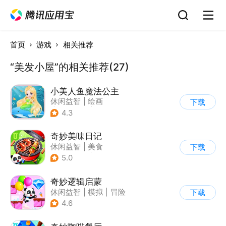
首页
游戏
相关推荐
“美发小屋”的相关推荐(27)
小美人鱼魔法公主
休闲益智
|
绘画
下载
|
儿童游戏
|
填色
4.3
奇妙美味日记
休闲益智
|
美食
下载
|
宝宝巴士
|
学习教育
5.0
奇妙逻辑启蒙
休闲益智
|
模拟
|
冒险
下载
|
宝宝巴士
4.6