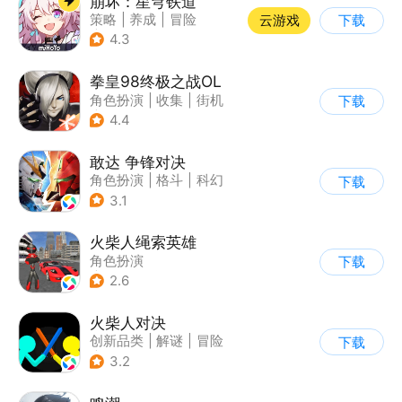
崩坏：星穹铁道
策略
|
养成
|
冒险
云游戏
下载
|
崩坏
4.3
拳皇98终极之战OL
角色扮演
|
收集
|
街机
下载
|
拳皇
4.4
敢达 争锋对决
角色扮演
|
格斗
|
科幻
下载
|
敢达
3.1
火柴人绳索英雄
角色扮演
下载
|
第三人称射击
2.6
|
火柴人
|
动作冒险
火柴人对决
创新品类
|
解谜
|
冒险
下载
|
挑战破纪录
3.2