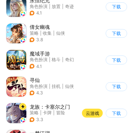
永恒纪元
角色扮演
|
放置
|
奇迹
下载
|
奇迹MU
4.1
倩女幽魂
策略
|
收集
|
仙侠
下载
|
倩女幽魂
3.8
魔域手游
角色扮演
|
格斗
|
奇幻
下载
|
魔域
4.1
寻仙
角色扮演
|
挂机
|
仙侠
下载
|
寻仙
4.3
龙族：卡塞尔之门
策略
|
卡牌
|
冒险
云游戏
下载
|
龙族
3.3