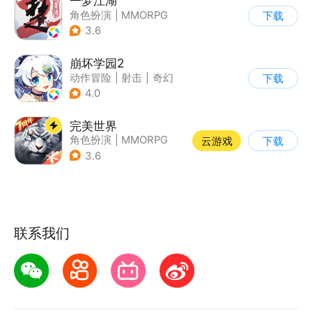
一梦江湖
角色扮演
|
MMORPG
下载
|
武侠
|
捏脸
3.6
崩坏学园2
动作冒险
|
射击
|
奇幻
下载
|
崩坏
4.0
完美世界
角色扮演
|
MMORPG
云游戏
下载
|
奇幻
|
完美世界
3.6
联系我们