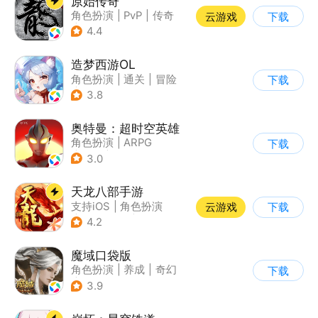
原始传奇
角色扮演
|
PvP
|
传奇
云游戏
下载
|
自由交易
4.4
造梦西游OL
角色扮演
|
通关
|
冒险
下载
|
剧情
3.8
奥特曼：超时空英雄
角色扮演
|
ARPG
下载
|
奇幻
|
奥特曼
3.0
天龙八部手游
支持iOS
|
角色扮演
云游戏
下载
|
MMORPG
|
武侠
4.2
魔域口袋版
角色扮演
|
养成
|
奇幻
下载
|
魔域
3.9