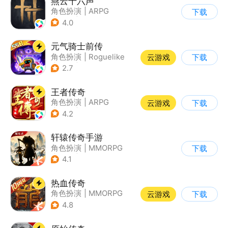
燕云十六声
角色扮演
|
ARPG
下载
|
武侠
|
开放世界
4.0
元气骑士前传
角色扮演
|
Roguelike
云游戏
下载
|
地牢
|
像素风
2.7
王者传奇
角色扮演
|
ARPG
云游戏
下载
|
传奇
|
千人同屏
4.2
轩辕传奇手游
角色扮演
|
MMORPG
下载
|
神话
|
山海经
4.1
热血传奇
角色扮演
|
MMORPG
云游戏
下载
|
传奇
|
千人同屏
4.8