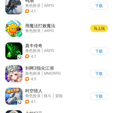
鸣潮
角色扮演
|
ARPG
下载
|
冒险
|
开放世界
4.1
用魔法打败魔法
马上玩
角色扮演
|
ARPG
真牛传奇
角色扮演
|
ARPG
下载
|
传奇
|
千人同屏
4.7
剑网3指尖江湖
角色扮演
|
MMORPG
下载
|
武侠
|
剑网
4.5
时空猎人
角色扮演
|
格斗
|
冒险
下载
|
时空猎人
4.1