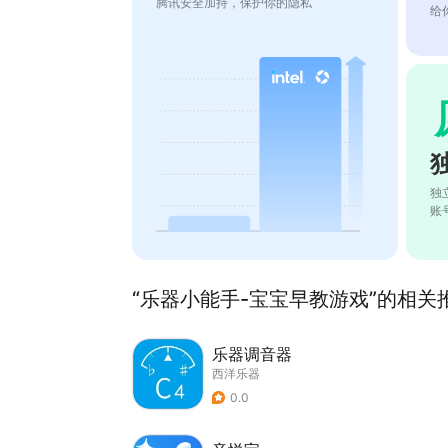
腾讯安全加持，保护你的隐私
给
独
账
“乐器小能手-宝宝早教游戏”的相关推荐
乐器调音器
西洋乐器
0.0