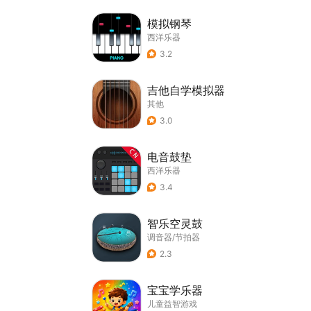
模拟钢琴
西洋乐器
3.2
吉他自学模拟器
其他
3.0
电音鼓垫
西洋乐器
3.4
智乐空灵鼓
调音器/节拍器
2.3
宝宝学乐器
儿童益智游戏