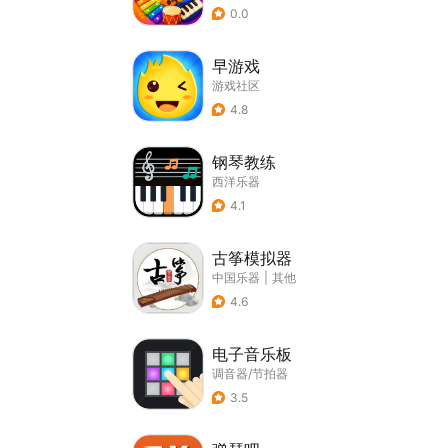
0.0
早游戏
游戏社区
4.8
钢琴教练
西洋乐器
4.1
古筝模拟器
中国乐器
|
其他
4.6
电子音乐板
调音器/节拍器
3.5