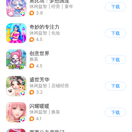
奥比岛：梦想国度
休闲益智
|
经营
|
童年
下载
|
萌系
3.8
奇妙的专注力
休闲益智
|
化妆
下载
|
宝宝巴士
|
儿童游戏
4.5
创意世界
换装
下载
4.5
盛世芳华
休闲益智
|
店铺经营
下载
|
架空历史
|
女性向
3.2
闪耀暖暖
休闲益智
|
换装
下载
|
美少女
|
二次元
4.1