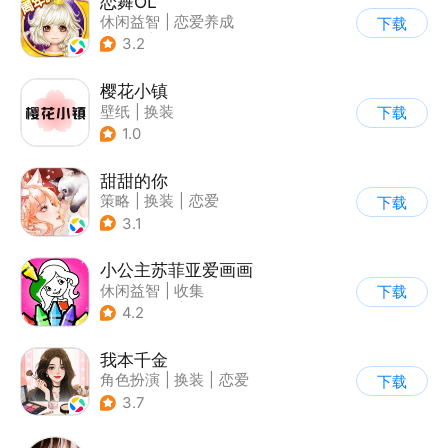
恋舞OL
休闲益智
|
恋爱养成
下载
|
仙侠
|
女性向
3.2
樱花小镇
壁纸
|
换装
下载
1.0
甜甜的你
策略
|
换装
|
恋爱
下载
|
乙女
3.1
小公主苏菲亚爱画画
休闲益智
|
收集
下载
|
儿童游戏
|
卡通
4.2
我本千金
角色扮演
|
换装
|
恋爱
下载
|
乙女
3.7