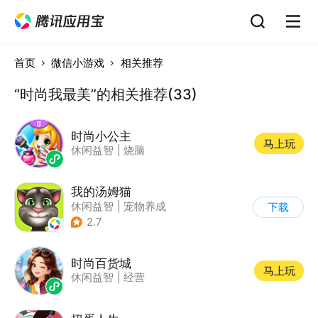
首页
微信小游戏
相关推荐
“时尚我最美”的相关推荐(33)
时尚小公主
马上玩
休闲益智
|
烧脑
我的汤姆猫
休闲益智
|
宠物养成
下载
|
汤姆猫
|
儿童游戏
2.7
时尚百货城
马上玩
休闲益智
|
经营