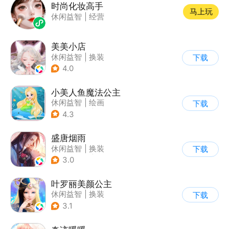
时尚化妆高手
马上玩
休闲益智
|
经营
美美小店
休闲益智
|
换装
下载
|
女性向
|
卡通
4.0
小美人鱼魔法公主
休闲益智
|
绘画
下载
|
儿童游戏
|
填色
4.3
盛唐烟雨
休闲益智
|
换装
下载
|
架空历史
|
剧情
3.0
叶罗丽美颜公主
休闲益智
|
换装
下载
|
动漫改编
3.1
|
精灵梦叶罗丽