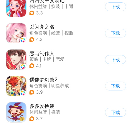
西西公主变装记
休闲益智
|
换装
|
卡通
下载
3.3
以闪亮之名
角色扮演
|
经营
|
捏脸
下载
|
二次元
4.3
恋与制作人
策略
|
卡牌
|
恋爱
下载
|
乙女
4.1
偶像梦幻祭2
角色扮演
|
明星养成
下载
|
音乐
|
偶像梦幻祭
3.9
多多爱换装
休闲益智
|
换装
下载
|
儿童游戏
|
卡通
3.7