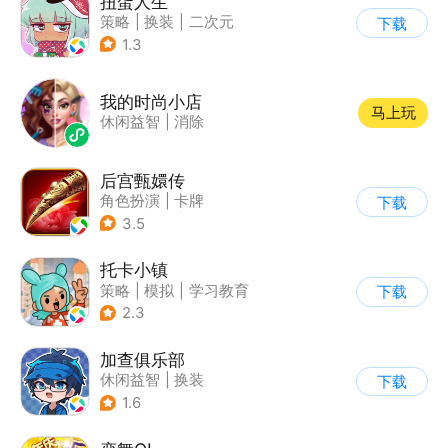
扭蛋人生
策略
|
换装
|
二次元
下载
|
休闲益智
1.3
我的时尚小店
马上玩
休闲益智
|
消除
后宫甄嬛传
角色扮演
|
卡牌
下载
|
架空历史
|
甄嬛传
3.5
托卡小镇
策略
|
模拟
|
学习教育
下载
|
Q版
2.3
加查俱乐部
休闲益智
|
换装
下载
1.6