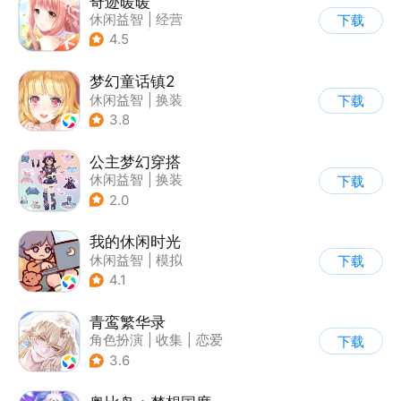
奇迹暖暖
休闲益智
|
经营
下载
|
美少女
|
动漫
4.5
梦幻童话镇2
休闲益智
|
换装
下载
|
女性向
|
二次元
3.8
公主梦幻穿搭
休闲益智
|
换装
下载
|
女性向
|
卡通
2.0
我的休闲时光
休闲益智
|
模拟
下载
4.1
青鸾繁华录
角色扮演
|
收集
|
恋爱
下载
|
剧情
3.6