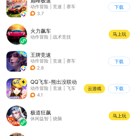
巅峰极速
动作冒险
|
竞速
|
赛车
下载
|
漂移
3.7
火力飙车
马上玩
动作冒险
|
战术竞技
王牌竞速
动作冒险
|
竞速
|
赛车
下载
|
漂移
2.8
QQ飞车-熊出没联动
动作冒险
|
竞速
|
飞车
云游戏
下载
|
漂移
4.1
极道狂飙
马上玩
休闲益智
|
烧脑