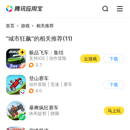
首页
游戏
相关推荐
“城市狂飙”的相关推荐(11)
极品飞车：集结
支持iOS
|
动作冒险
云游戏
下载
|
竞速
|
赛车
3.7
登山赛车
动作冒险
|
竞速
|
赛车
下载
|
卡通
4.0
暴爽疯狂赛车
马上玩
休闲益智
|
烧脑