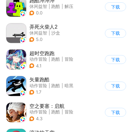
跑酷冲冲冲
休闲益智
|
跑酷
|
解压
下载
|
清新
0.0
弄死火柴人2
休闲益智
|
沙盒
下载
5.0
超时空跑跑
动作冒险
|
跑酷
|
冒险
下载
|
沙盒
4.1
矢量跑酷
动作冒险
|
跑酷
|
暗黑
下载
|
通关
1.7
空之要塞：启航
动作冒险
|
跑酷
|
冒险
下载
|
剧情
4.3