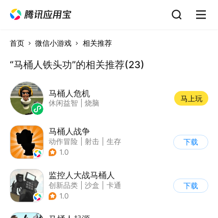
首页
微信小游戏
相关推荐
“马桶人铁头功”的相关推荐(23)
马桶人危机
马上玩
休闲益智
|
烧脑
马桶人战争
动作冒险
|
射击
|
生存
下载
|
卡通
1.0
监控人大战马桶人
创新品类
|
沙盒
|
卡通
下载
|
建造
1.0