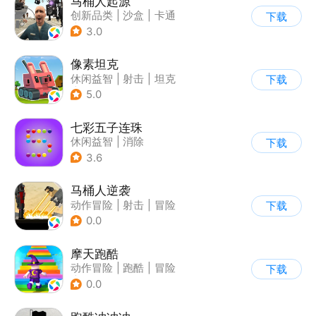
马桶人起源
创新品类
|
沙盒
|
卡通
下载
|
建造
3.0
像素坦克
休闲益智
|
射击
|
坦克
下载
|
像素风
5.0
七彩五子连珠
休闲益智
|
消除
下载
3.6
马桶人逆袭
动作冒险
|
射击
|
冒险
下载
|
像素风
0.0
摩天跑酷
动作冒险
|
跑酷
|
冒险
下载
|
横版过关
0.0