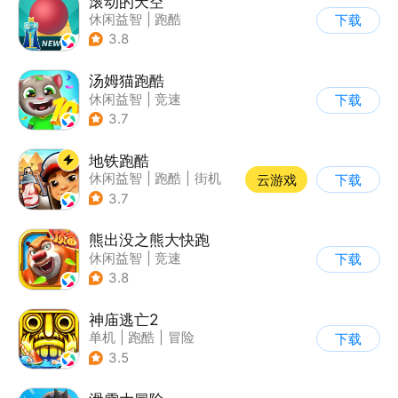
滚动的天空
休闲益智
|
跑酷
下载
|
女性向
|
清新
3.8
汤姆猫跑酷
休闲益智
|
竞速
下载
|
汤姆猫
|
卡通
3.7
地铁跑酷
休闲益智
|
跑酷
|
街机
云游戏
下载
|
创梦天地
3.7
熊出没之熊大快跑
休闲益智
|
竞速
下载
|
动漫改编
|
熊出没
3.8
神庙逃亡2
单机
|
跑酷
|
冒险
下载
|
欧美风
3.5