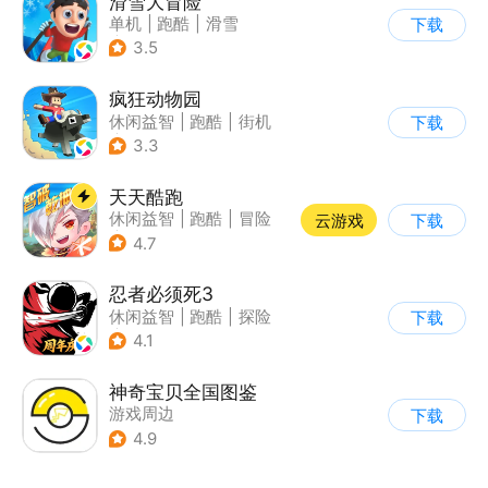
滑雪大冒险
单机
|
跑酷
|
滑雪
下载
|
游道易
3.5
疯狂动物园
休闲益智
|
跑酷
|
街机
下载
|
像素风
3.3
天天酷跑
休闲益智
|
跑酷
|
冒险
云游戏
下载
|
萌系
4.7
忍者必须死3
休闲益智
|
跑酷
|
探险
下载
|
和风
4.1
神奇宝贝全国图鉴
游戏周边
下载
4.9