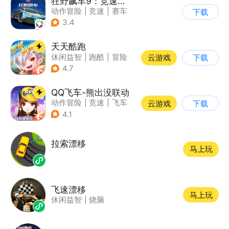
狂野飙车9：竞速传奇
动作冒险
|
竞速
|
赛车
下载
|
狂野飙车
3.4
天天酷跑
休闲益智
|
跑酷
|
冒险
云游戏
下载
|
萌系
4.7
QQ飞车-熊出没联动
动作冒险
|
竞速
|
飞车
云游戏
下载
|
漂移
4.1
拉索漂移
马上玩
飞速漂移
马上玩
休闲益智
|
烧脑