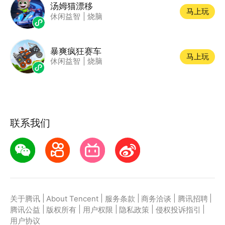
汤姆猫漂移
马上玩
休闲益智
|
烧脑
暴爽疯狂赛车
马上玩
休闲益智
|
烧脑
联系我们
|
|
|
|
|
关于腾讯
About Tencent
服务条款
商务洽谈
腾讯招聘
|
|
|
|
|
腾讯公益
版权所有
用户权限
隐私政策
侵权投诉指引
用户协议