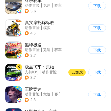
终极赛车
动作冒险
|
竞速
|
赛车
下载
3.6
真实摩托锦标赛
动作冒险
|
模拟
下载
|
摩托车
|
写实
4.5
巅峰极速
动作冒险
|
竞速
|
赛车
下载
|
漂移
3.7
极品飞车：集结
支持iOS
|
动作冒险
云游戏
下载
|
竞速
|
赛车
3.7
王牌竞速
动作冒险
|
竞速
|
赛车
下载
|
漂移
2.8