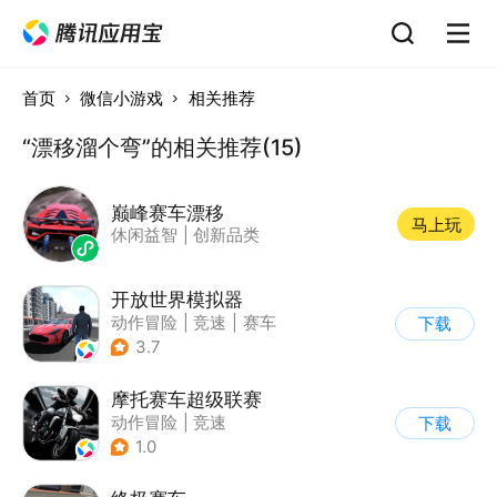
首页
微信小游戏
相关推荐
“漂移溜个弯”的相关推荐(15)
巅峰赛车漂移
马上玩
休闲益智
|
创新品类
开放世界模拟器
动作冒险
|
竞速
|
赛车
下载
|
开放世界
3.7
摩托赛车超级联赛
动作冒险
|
竞速
下载
|
摩托车
|
挑战赛
1.0