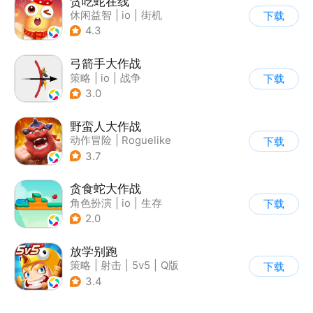
贪吃蛇在线
休闲益智
|
io
|
街机
下载
|
贪吃蛇
4.3
弓箭手大作战
策略
|
io
|
战争
下载
|
非对称竞技
3.0
野蛮人大作战
动作冒险
|
Roguelike
下载
|
奇幻
|
卡通
3.7
贪食蛇大作战
角色扮演
|
io
|
生存
下载
|
萌系
2.0
放学别跑
策略
|
射击
|
5v5
|
Q版
下载
3.4