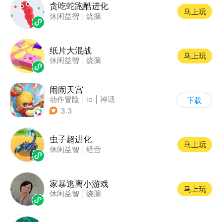
贪吃蛇跑酷进化
马上玩
休闲益智
|
烧脑
纸片大混战
马上玩
休闲益智
|
烧脑
闹闹天宫
动作冒险
|
io
|
神话
下载
|
中国风
3.3
虫子超进化
马上玩
休闲益智
|
经营
家暴逃离小游戏
马上玩
休闲益智
|
烧脑