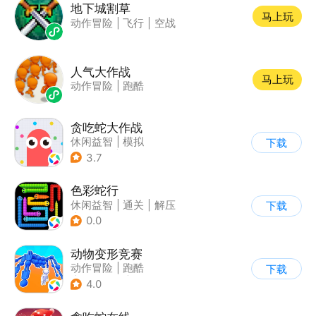
地下城割草
马上玩
动作冒险
|
飞行
|
空战
人气大作战
马上玩
动作冒险
|
跑酷
贪吃蛇大作战
休闲益智
|
模拟
下载
|
贪吃蛇
|
卡通
3.7
色彩蛇行
休闲益智
|
通关
|
解压
下载
|
摸鱼
0.0
动物变形竞赛
动作冒险
|
跑酷
下载
|
匹配对战
|
卡通
4.0