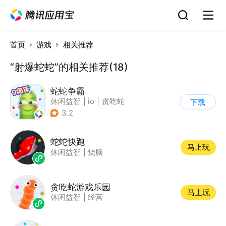
首页
游戏
相关推荐
“射爆蛇蛇”的相关推荐(18)
蛇蛇争霸
休闲益智
|
io
|
贪吃蛇
下载
|
白日梦
3.2
蛇蛇快跑
马上玩
休闲益智
|
烧脑
贪吃蛇游戏乐园
马上玩
休闲益智
|
经营