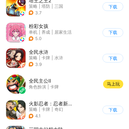
塔王之王2
策略
|
塔防
|
三国
下载
|
中国风
3.7
粉彩女孩
单机
|
养成
|
居家生活
下载
|
女性向
5.0
全民水浒
策略
|
卡牌
|
水浒
下载
|
中国风
3.9
全民主公Ⅱ
马上玩
角色扮演
|
卡牌
火影忍者：忍者新世代
策略
|
卡牌
|
奇幻
下载
|
火影
4.1