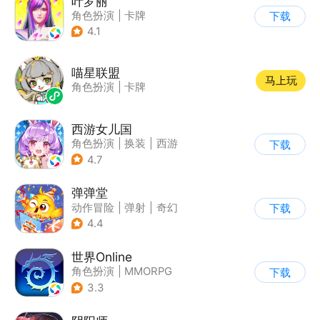
叶罗丽
角色扮演
|
卡牌
下载
|
影视改编
4.1
|
精灵梦叶罗丽
喵星联盟
马上玩
角色扮演
|
卡牌
西游女儿国
角色扮演
|
换装
|
西游
下载
|
剧情
4.7
弹弹堂
动作冒险
|
弹射
|
奇幻
下载
|
5v5
4.4
世界Online
角色扮演
|
MMORPG
下载
|
冒险
|
世界OL
3.3