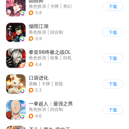
阴阳师
角色扮演
|
卡牌
|
奇幻
下载
|
阴阳师
3.8
烟雨江湖
角色扮演
|
回合制
下载
|
武侠
|
中国风
3.9
拳皇98终极之战OL
角色扮演
|
收集
|
街机
下载
|
拳皇
4.4
口袋进化
策略
|
卡牌
|
冒险
下载
|
精灵宝可梦
2.3
一拳超人：最强之男
角色扮演
|
回合制
下载
|
动漫改编
|
一拳超人
4.6