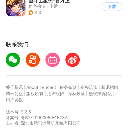
圣斗士星矢-官方正版(腾讯)
角色扮演
|
卡牌
下载
|
动漫改编
4.0
|
圣斗士星矢
联系我们
|
|
|
|
|
关于腾讯
About Tencent
服务条款
商务洽谈
腾讯招聘
|
|
|
|
|
腾讯公益
版权所有
用户权限
隐私政策
侵权投诉指引
用户协议
版本号:
9.2.5
备案号: 粤B2-20090059-1623A
主办者: 深圳市腾讯计算机系统有限公司