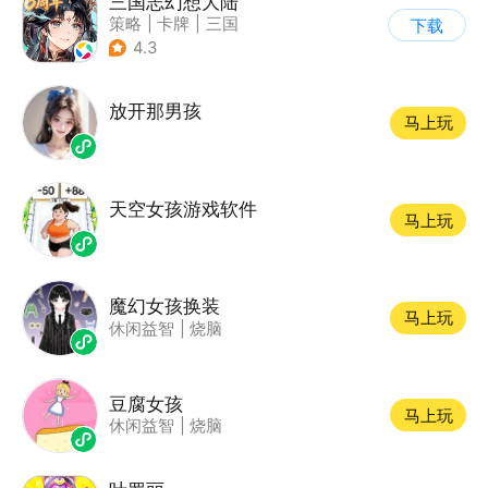
三国志幻想大陆
策略
|
卡牌
|
三国
下载
|
美少女
4.3
放开那男孩
马上玩
天空女孩游戏软件
马上玩
魔幻女孩换装
马上玩
休闲益智
|
烧脑
豆腐女孩
马上玩
休闲益智
|
烧脑