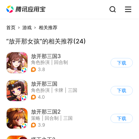
首页
游戏
相关推荐
“放开那女孩”的相关推荐(24)
放开那三国3
角色扮演
|
回合制
下载
|
三国
|
动漫
3.8
放开那三国
角色扮演
|
卡牌
|
三国
下载
|
Q版
4.0
放开那三国2
策略
|
回合制
|
三国
下载
|
Q版
3.9