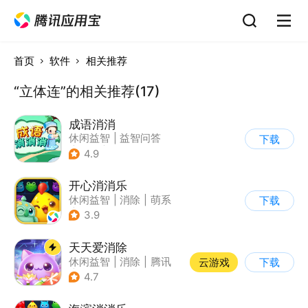
首页
软件
相关推荐
“立体连”的相关推荐(17)
成语消消
休闲益智
|
益智问答
下载
|
成语
|
学习教育
4.9
开心消消乐
休闲益智
|
消除
|
萌系
下载
|
乐元素
3.9
天天爱消除
休闲益智
|
消除
|
腾讯
云游戏
下载
|
单机
4.7