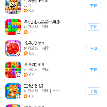
可爱熊猫合集
三消
下载
0.0
单机消灭星星经典版
休闲益智
|
消除
下载
3.0
花朵乐消消
休闲益智
|
消除
下载
0.0
星星趣消消
休闲益智
|
消除
下载
0.0
三色消消乐
休闲益智
|
消除
|
文化
下载
|
写实
0.0