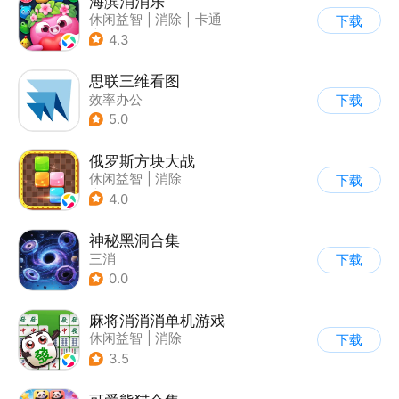
海滨消消乐
休闲益智
|
消除
|
卡通
下载
|
乐元素
4.3
思联三维看图
效率办公
下载
5.0
俄罗斯方块大战
休闲益智
|
消除
下载
|
俄罗斯方块
4.0
神秘黑洞合集
三消
下载
0.0
麻将消消消单机游戏
休闲益智
|
消除
下载
3.5