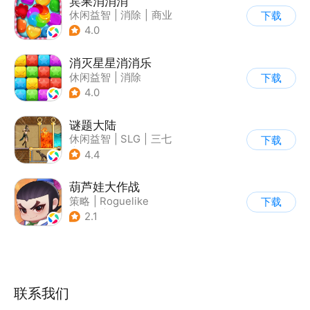
宾果消消消
休闲益智
|
消除
|
商业
下载
|
宾果消消消
4.0
消灭星星消消乐
休闲益智
|
消除
下载
4.0
谜题大陆
休闲益智
|
SLG
|
三七
下载
|
策略
4.4
葫芦娃大作战
策略
|
Roguelike
下载
|
神话
|
葫芦娃
2.1
联系我们