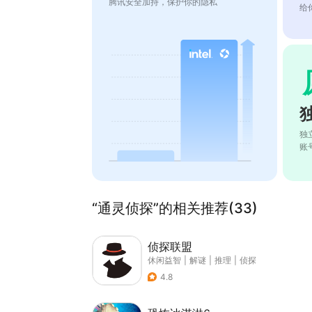
腾讯安全加持，保护你的隐私
给
独
账
“通灵侦探”的相关推荐(33)
侦探联盟
休闲益智
|
解谜
|
推理
|
侦探
4.8