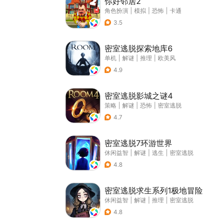
你好邻居2
角色扮演
|
模拟
|
恐怖
|
卡通
3.5
密室逃脱探索地库6
单机
|
解谜
|
推理
|
欧美风
4.9
密室逃脱影城之谜4
策略
|
解谜
|
恐怖
|
密室逃脱
4.7
密室逃脱7环游世界
休闲益智
|
解谜
|
逃生
|
密室逃脱
4.8
密室逃脱求生系列1极地冒险
休闲益智
|
解谜
|
推理
|
密室逃脱
4.8