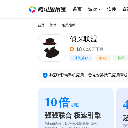
首页
游戏
软件
资
首页
软件
相关推荐
侦探联盟
4.8
82.0万下载
休闲益智
解谜
推理
侦探联盟
为手机应用，需先安装腾讯应用宝提
10
倍
加速
强强联合 极速引擎
与intel合作，比传统模拟器快10倍
腾