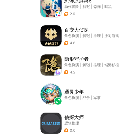
恐怖冰淇淋6
动作冒险
|
解谜
|
恐怖
|
暗黑
2.6
百变大侦探
角色扮演
|
解谜
|
推理
|
派对游戏
4.6
隐形守护者
角色扮演
|
解谜
|
推理
|
端游移植
4.2
通灵少年
角色扮演
|
战争
|
军事
侦探大师
逻辑推理
0.0