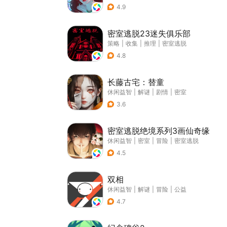
4.9
密室逃脱23迷失俱乐部
策略
|
收集
|
推理
|
密室逃脱
4.8
长藤古宅：替童
休闲益智
|
解谜
|
剧情
|
密室
3.6
密室逃脱绝境系列3画仙奇缘
休闲益智
|
密室
|
冒险
|
密室逃脱
4.5
双相
休闲益智
|
解谜
|
冒险
|
公益
4.7