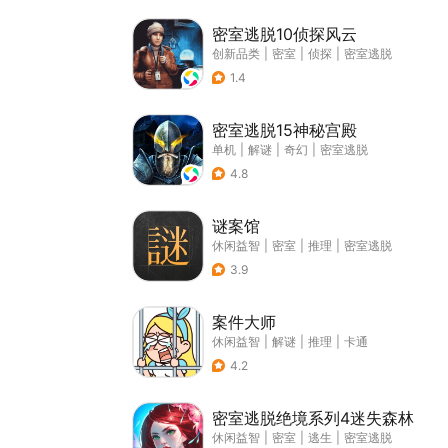
密室逃脱10侦探风云
创新品类
|
密室
|
侦探
|
密室逃脱
1.4
密室逃脱15神秘宫殿
单机
|
解谜
|
奇幻
|
密室逃脱
4.8
谜案馆
休闲益智
|
密室
|
推理
|
密室逃脱
3.9
案件大师
休闲益智
|
解谜
|
推理
|
卡通
4.2
密室逃脱绝境系列4迷失森林
休闲益智
|
密室
|
逃生
|
密室逃脱