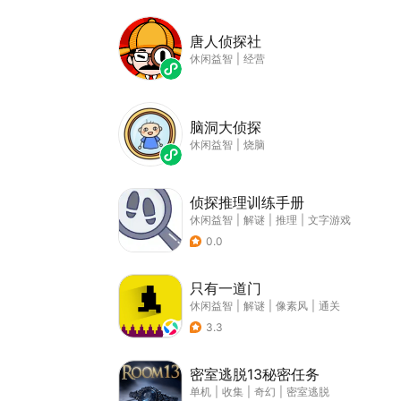
唐人侦探社
休闲益智
|
经营
脑洞大侦探
休闲益智
|
烧脑
侦探推理训练手册
休闲益智
|
解谜
|
推理
|
文字游戏
0.0
只有一道门
休闲益智
|
解谜
|
像素风
|
通关
3.3
密室逃脱13秘密任务
单机
|
收集
|
奇幻
|
密室逃脱