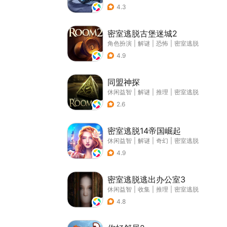
4.3
密室逃脱古堡迷城2
角色扮演
|
解谜
|
恐怖
|
密室逃脱
4.9
同盟神探
休闲益智
|
解谜
|
推理
|
密室逃脱
2.6
密室逃脱14帝国崛起
休闲益智
|
解谜
|
奇幻
|
密室逃脱
4.9
密室逃脱逃出办公室3
休闲益智
|
收集
|
推理
|
密室逃脱
4.8