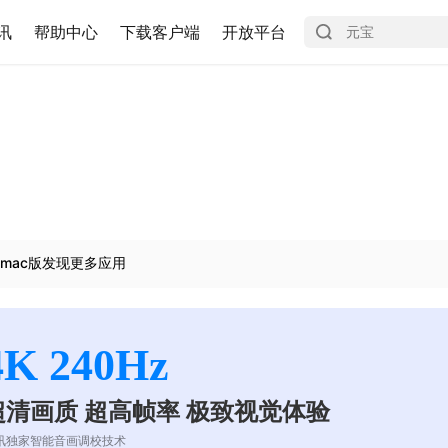
讯
帮助中心
下载客户端
开放平台
mac版发现更多应用
4K 240Hz
超清画质 超高帧率 极致视觉体验
讯独家智能音画调校技术