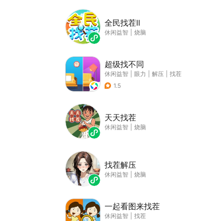
全民找茬II
休闲益智
|
烧脑
超级找不同
休闲益智
|
眼力
|
解压
|
找茬
1.5
天天找茬
休闲益智
|
烧脑
找茬解压
休闲益智
|
烧脑
一起看图来找茬
休闲益智
|
找茬