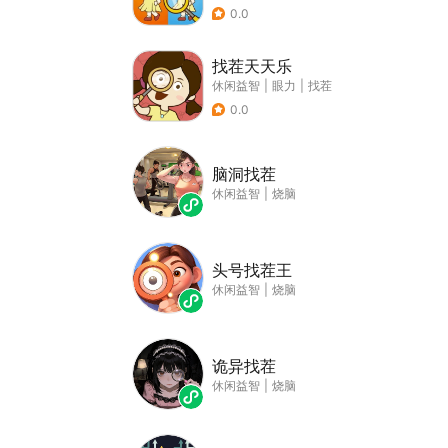
0.0
找茬天天乐
休闲益智
|
眼力
|
找茬
0.0
脑洞找茬
休闲益智
|
烧脑
头号找茬王
休闲益智
|
烧脑
诡异找茬
休闲益智
|
烧脑