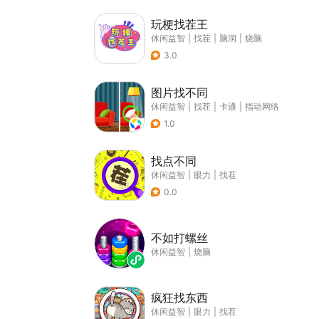
玩梗找茬王
休闲益智
|
找茬
|
脑洞
|
烧脑
3.0
图片找不同
休闲益智
|
找茬
|
卡通
|
指动网络
1.0
找点不同
休闲益智
|
眼力
|
找茬
0.0
不如打螺丝
休闲益智
|
烧脑
疯狂找东西
休闲益智
|
眼力
|
找茬