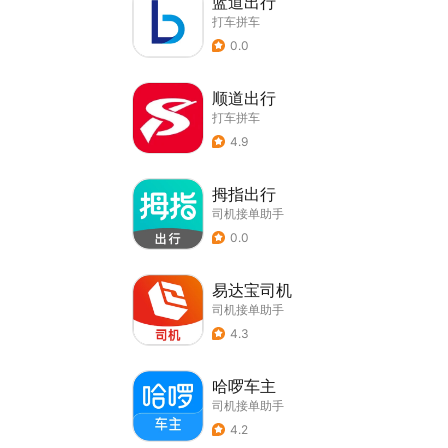
蓝道出行
打车拼车
0.0
顺道出行
打车拼车
4.9
拇指出行
司机接单助手
0.0
易达宝司机
司机接单助手
4.3
哈啰车主
司机接单助手
4.2