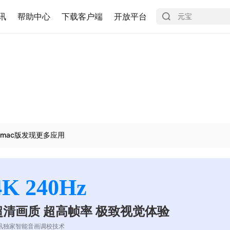
讯
帮助中心
下载客户端
开放平台
mac版发现更多应用
4K 240Hz
超清画质 超高帧率 极致视觉体验
讯独家智能音画调校技术