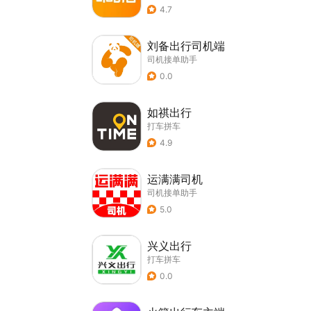
4.7
刘备出行司机端
司机接单助手
0.0
如祺出行
打车拼车
4.9
运满满司机
司机接单助手
5.0
兴义出行
打车拼车
0.0