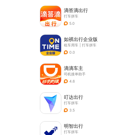
滴答滴出行
打车拼车
5.0
如祺出行企业版
租车用车
|
打车拼车
0.0
滴滴车主
司机接单助手
4.6
叮达出行
打车拼车
3.5
明智出行
打车拼车