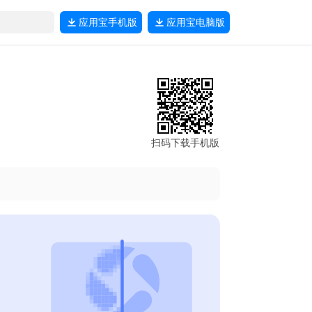
应用宝
手机版
应用宝
电脑版
扫码下载手机版