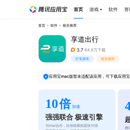
首页
游戏
软件
资
首页
软件
相关推荐
享道出行
3.7
84.9万下载
打车拼车
租车用车
应用宝mac版暂未适配该应用，可下载应用宝
10
倍
加速
强强联合 极速引擎
与intel合作，比传统模拟器快10倍
腾