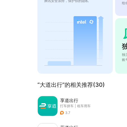
腾讯安全加持，保护你的隐私
给
独
账
“大道出行”的相关推荐(30)
享道出行
打车拼车
|
租车用车
3.7